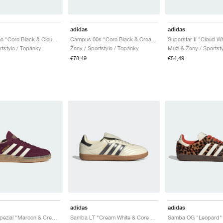
adidas
adidas
Samba Jane "Core Black & Cloud White"
Campus 00s "Core Black & Cream White"
rtstyle / Topánky
Ženy / Sportstyle / Topánky
Muži & Ženy / Sportst
€78,49
€54,49
adidas
adidas
Handball Spezial "Maroon & Cream White"
Samba LT "Cream White & Core Black"
Samba OG "Leopard"