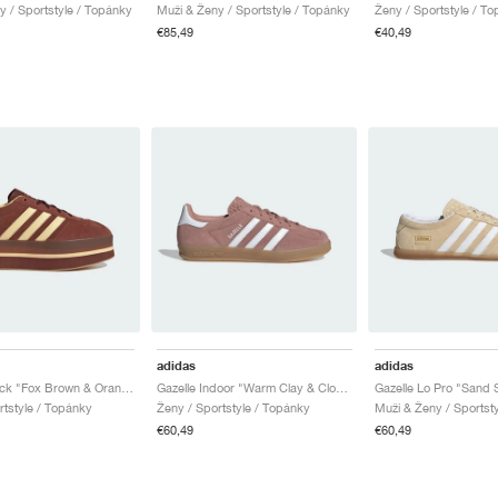
y / Sportstyle / Topánky
Muži & Ženy / Sportstyle / Topánky
Ženy / Sportstyle / T
€85,49
€40,49
adidas
adidas
Gazelle Stack "Fox Brown & Orange Tint"
Gazelle Indoor "Warm Clay & Cloud White"
rtstyle / Topánky
Ženy / Sportstyle / Topánky
Muži & Ženy / Sportst
€60,49
€60,49