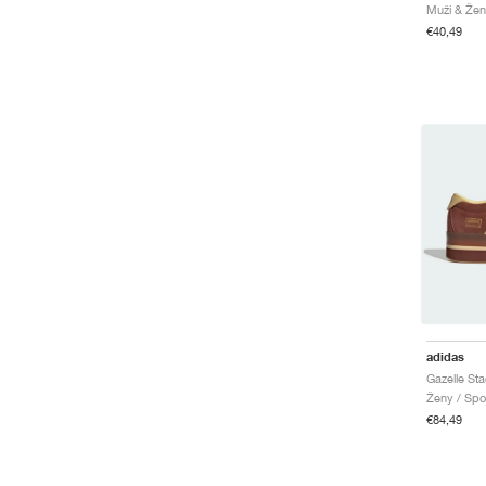
Muži & Žen
€40,49
adidas
Ženy / Spo
€84,49