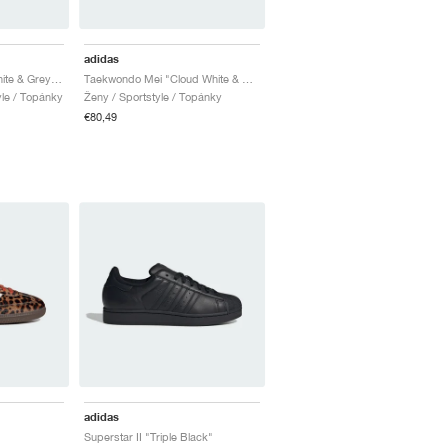
adidas
Superstar II "Cloud White & Grey Two"
Taekwondo Mei "Cloud White & Better Scarlet"
yle / Topánky
Ženy / Sportstyle / Topánky
€80,49
adidas
Superstar II "Triple Black"