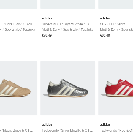
adidas
adidas
Superstar ST "Core Black & Cloud White"
Superstar ST "Crystal White & Core Black"
SL 72 OG "Zebra"
y / Sportstyle / Topánky
Muži & Ženy / Sportstyle / Topánky
Muži & Ženy / Sportst
€78,49
€60,49
adidas
adidas
Taekwondo "Magic Beige & Off White"
Taekwondo "Silver Metallic & Off White"
Taekwondo "Red & Off