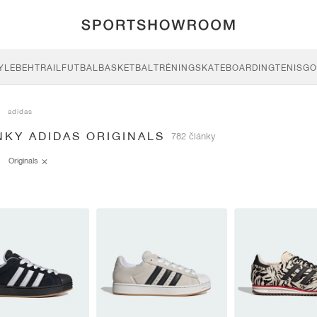
YLE
BEH
TRAIL
FUTBAL
BASKETBAL
TRÉNING
SKATEBOARDING
TENIS
GO
adidas
NKY ADIDAS ORIGINALS
782 články
Originals