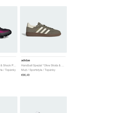
adidas
Megaride "Core Black & Shock Pink"
Handball Spezial "Olive Strata & Cream White"
yle / Topánky
Muži / Sportstyle / Topánky
€96,49