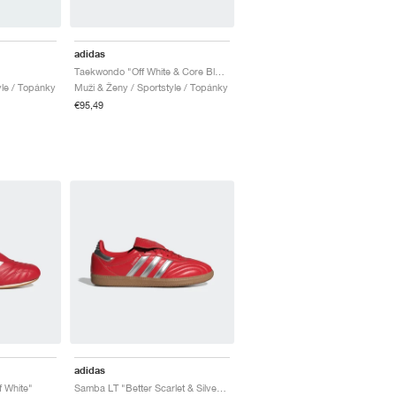
adidas
Taekwondo "Off White & Core Black"
yle / Topánky
Muži & Ženy / Sportstyle / Topánky
€95,49
adidas
 White"
Samba LT "Better Scarlet & Silver Metallic"