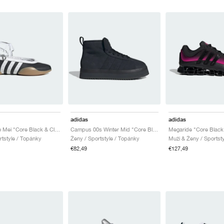
adidas
adidas
Taekwondo Mei "Core Black & Cloud White"
Campus 00s Winter Mid "Core Black & Carbon"
rtstyle / Topánky
Ženy / Sportstyle / Topánky
Muži & Ženy / Sportst
€82,49
€127,49