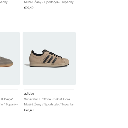
opánky
Muži & Ženy / Sportstyle / Topánky
€90,49
adidas
y & Beige"
Superstar II "Stone Khaki & Core Black"
yle / Topánky
Muži & Ženy / Sportstyle / Topánky
€78,49