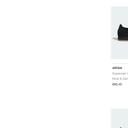
adidas
Muži & Žen
€90,49