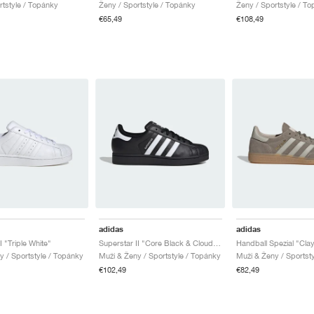
rtstyle / Topánky
Ženy / Sportstyle / Topánky
Ženy / Sportstyle / T
€65,49
€108,49
adidas
adidas
I "Triple White"
Superstar II "Core Black & Cloud White"
Handball Spezial "Cla
y / Sportstyle / Topánky
Muži & Ženy / Sportstyle / Topánky
Muži & Ženy / Sportst
€102,49
€82,49