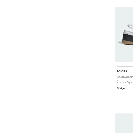
adidas
Ženy / Spo
€84,49