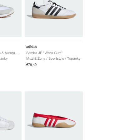
adidas
SL 72 RS "Cloud White & Aurora Ivy"
Samba JP "White Gum"
pánky
Muži & Ženy / Sportstyle / Topánky
€78,49