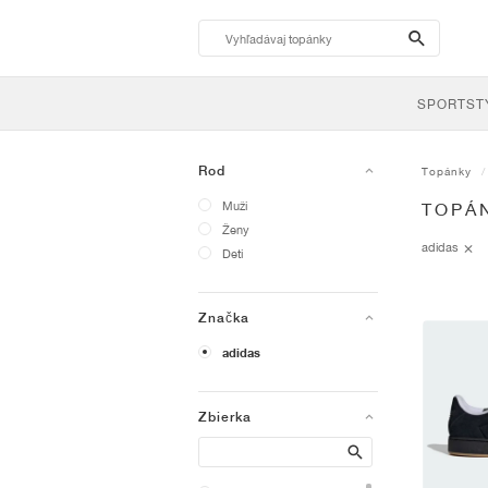
search-
btn
SPORTST
Rod
Topánky
Muži
TOPÁ
Ženy
adidas
Deti
Značka
adidas
Zbierka
Search