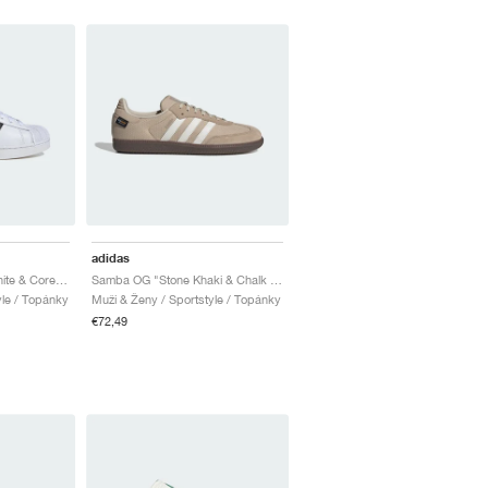
adidas
Superstar II "Cloud White & Core Black"
Samba OG "Stone Khaki & Chalk White"
yle / Topánky
Muži & Ženy / Sportstyle / Topánky
€72,49