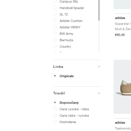
Campus 00s
Handball Spezial
SL 72
adidas
Adistar Cushion
Adistar HRMY
Muži & Žen
BW Army
€90,49
Bermuda
Country
Forum
Gazelle
Intimidation
Linka
Jabbar
Originals
Megaride
OZWEEGO
Response CL
Triediť
Samba
Doporučený
Stan Smith
Cena vysoká - nízka
Superstar
Cena nízka - vysoká
Taekwondo
Hodnotenie
adidas
Tokyo