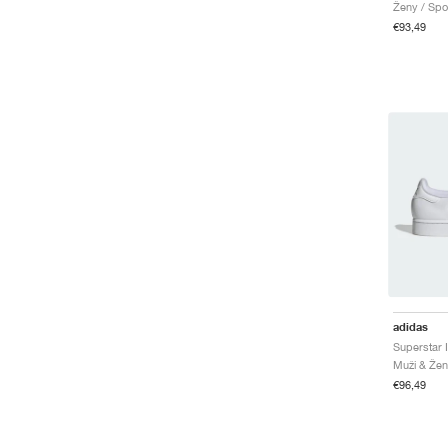
Ženy / Spo
€93,49
adidas
Superstar I
Muži & Žen
€96,49