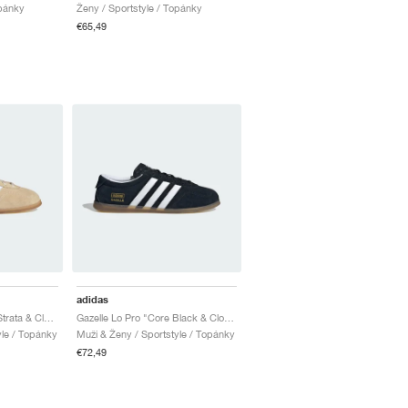
opánky
Ženy / Sportstyle / Topánky
€65,49
adidas
Gazelle Lo Pro "Sand Strata & Cloud White"
Gazelle Lo Pro "Core Black & Cloud White"
yle / Topánky
Muži & Ženy / Sportstyle / Topánky
€72,49