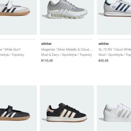
adidas
adidas
e "White Gum"
Megaride "Silver Metallic & Cloud White"
rtstyle / Topánky
Muži & Ženy / Sportstyle / Topánky
Muži / Sportstyle / To
€110,49
€45,49