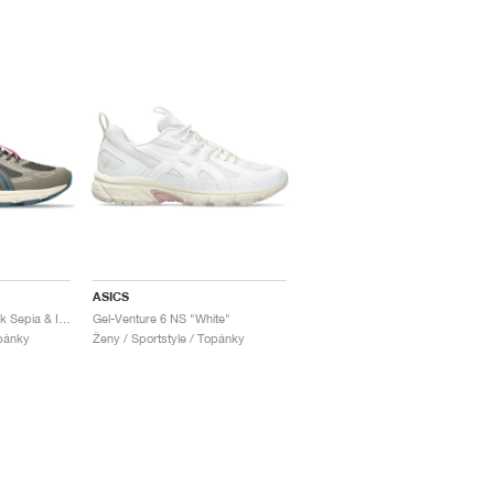
ASICS
Gel-Venture 6 NS "Dark Sepia & Ironclad"
Gel-Venture 6 NS "White"
opánky
Ženy / Sportstyle / Topánky