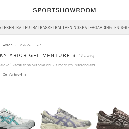
YLE
BEH
TRAIL
FUTBAL
BASKETBAL
TRÉNING
SKATEBOARDING
TENIS
GO
ASICS
Gel-Venture 6
KY ASICS GEL-VENTURE 6
48 články
zároveň všestranná bežecká obuv s módnymi referenciami.
Gel-Venture 6