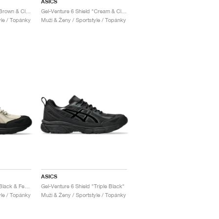
ASICS
Gel-Venture 6 Shield "Brown & Clay Grey"
Gel-Venture 6 Shield "Cream & Cloud Grey"
yle / Topánky
Muži & Ženy / Sportstyle / Topánky
ASICS
Gel-Venture 6 Shield "Black & Feather Grey"
Gel-Venture 6 Shield "Triple Black"
yle / Topánky
Muži & Ženy / Sportstyle / Topánky