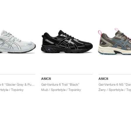
ASICS
ASICS
Gel-Venture 6 "Glacier Grey & Pure Silver"
Gel-Venture 6 Trail "Black"
rtstyle / Topánky
Muži / Sportstyle / Topánky
Ženy / Sportstyle / T