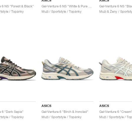
ASICS
ASICS
e 6 NS "Forest & Black"
Gel-Venture 6 NS "White & Pure Silver"
Gel-Venture 6 NS "Bla
rtstyle / Topánky
Muži / Sportstyle / Topánky
Muži & Ženy / Sportst
ASICS
ASICS
e 6 "Dark Sepia"
Gel-Venture 6 "Birch & Ironclad"
Gel-Venture 6 "Cream
rtstyle / Topánky
Muži / Sportstyle / Topánky
Muži / Sportstyle / To