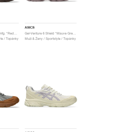
ASICS
Gel-Venture 6 x Story mfg. "Reddish Brown"
Gel-Venture 6 Shield "Mauve Grey & Oyster Grey"
yle / Topánky
Muži & Ženy / Sportstyle / Topánky