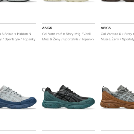
ASICS
ASICS
Gel-Venture 6 Shield x Hidden NY "White & Wasabi"
Gel-Venture 6 x Story Mfg. "Vanilla & Violet Quartz"
y / Sportstyle / Topánky
Muži & Ženy / Sportstyle / Topánky
Muži & Ženy / Sportst