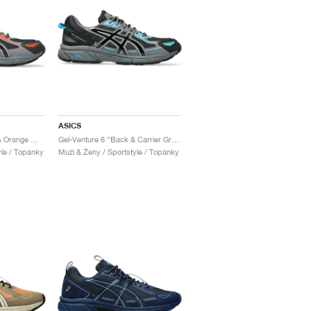
ASICS
Gel-Venture 6 "Black & Orange Mantle"
Gel-Venture 6 "Back & Carrier Grey"
yle / Topánky
Muži & Ženy / Sportstyle / Topánky