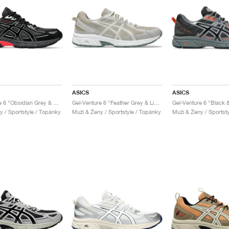
ASICS
ASICS
Gel-Venture 6 "Obsidian Grey & Black"
Gel-Venture 6 "Feather Grey & Light Dust"
y / Sportstyle / Topánky
Muži & Ženy / Sportstyle / Topánky
Muži & Ženy / Sportst