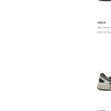
ASICS
Gel-Ventur
Muži & Žen