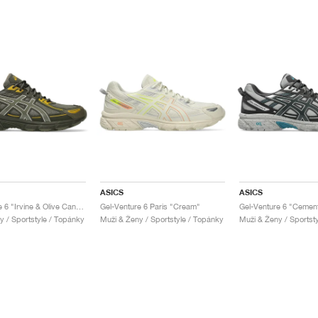
ASICS
ASICS
Gel-Venture 6 "Irvine & Olive Canvas"
Gel-Venture 6 Paris "Cream"
y / Sportstyle / Topánky
Muži & Ženy / Sportstyle / Topánky
Muži & Ženy / Sportst