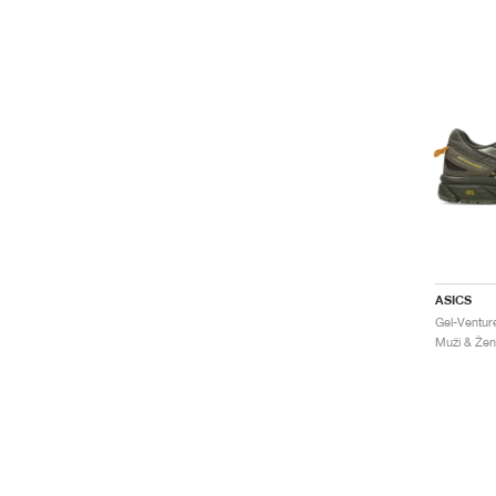
ASICS
Muži & Žen