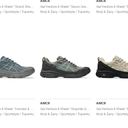
ASICS
ASICS
Gel-Venture 6 Shield "Grand Shark & Piedmont Grey"
Gel-Venture 6 Shield "Saxon Green & Black"
y / Sportstyle / Topánky
Muži & Ženy / Sportstyle / Topánky
Muži & Ženy / Sportst
ASICS
ASICS
Gel-Venture 6 Shield "Ironclad & Fjord Grey"
Gel-Venture 6 Shield "Graphite Grey & Truffle Grey"
y / Sportstyle / Topánky
Muži & Ženy / Sportstyle / Topánky
Muži & Ženy / Sportst