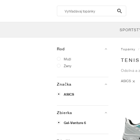
search-
btn
SPORTST
Rod
Topánky
Muži
TENIS
Ženy
Odolná a 
ASICS
Značka
ASICS
Zbierka
Gel-Venture 6