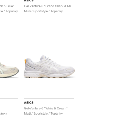
ASICS
ck & Blue"
Gel-Venture 6 "Grand Shark & Midnight"
yle / Topánky
Muži / Sportstyle / Topánky
ASICS
"
Gel-Venture 6 "White & Cream"
pánky
Muži / Sportstyle / Topánky