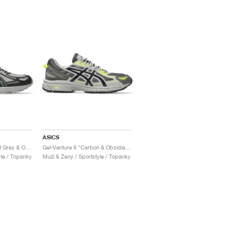
ASICS
Gel-Venture 6 "Cement Grey & Obsidian Grey"
Gel-Venture 6 "Carbon & Obsidian Grey"
yle / Topánky
Muži & Ženy / Sportstyle / Topánky