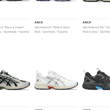
ASICS
ASICS
e 6 "Black & Cream"
Gel-Venture 6 "White & Silver"
y / Sportstyle / Topánky
Muži / Sportstyle / Topánky
Muži & Ženy / Sportst