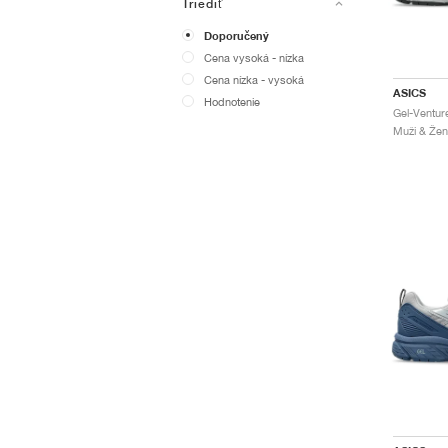
Triediť
Doporučený
Cena vysoká - nízka
Cena nízka - vysoká
ASICS
Hodnotenie
Muži & Žen