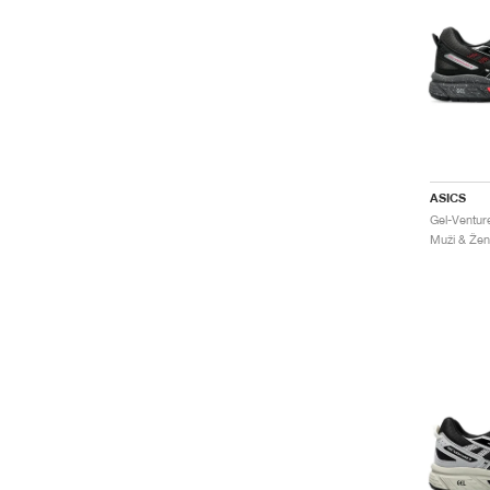
ASICS
Muži & Žen