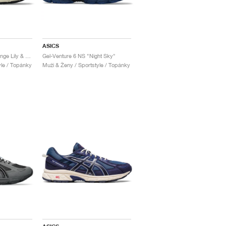
ASICS
Gel-Venture 6 NS "Orange Lily & Putty"
Gel-Venture 6 NS "Night Sky"
yle / Topánky
Muži & Ženy / Sportstyle / Topánky