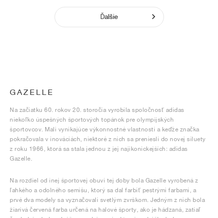
Ďalšie
GAZELLE
Na začiatku 60. rokov 20. storočia vyrobila spoločnosť adidas
niekoľko úspešných športových topánok pre olympijských
športovcov. Mali vynikajúce výkonnostné vlastnosti a keďže značka
pokračovala v inováciách, niektoré z nich sa preniesli do novej siluety
z roku 1966, ktorá sa stala jednou z jej najikonickejších: adidas
Gazelle.
Na rozdiel od inej športovej obuvi tej doby bola Gazelle vyrobená z
ľahkého a odolného semišu, ktorý sa dal farbiť pestrými farbami, a
prvé dva modely sa vyznačovali svetlým zvrškom. Jedným z nich bola
žiarivá červená farba určená na halové športy, ako je hádzaná, zatiaľ