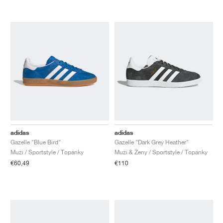
adidas
adidas
Gazelle "Blue Bird"
Gazelle "Dark Grey Heather"
Muži / Sportstyle / Topánky
Muži & Ženy / Sportstyle / Topánky
€60,49
€110