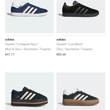
TENIS
ALL
NIKE
ADIDAS
NEW BALANCE
ZNAČKY
V2K RUN
VAPORMAX
SL 72
6
9060
GEL-1130
INHALE
SAUCONY
VOMERO
ADIZERO ADIOS PRO
FUELCELL REBEL
NOVABLAST
FOREVERRUN NITRO™
KIGER
TERREX FREE HIKER
TEKTREL
SAUCONY
PHANTOM
COPA
KING
442
LEBRON
TATUM
HARDEN
SCOOT
HESI LOW
ALL
METCON
DROPSET
NEW BALANCE
GOLF
ALL
NIKE
ADIDAS
NEW BALANCE
ASICS
P-6000
270
JABBAR
11
480
GT-2160
H-STREET
SALOMON
STRUCTURE
ADIZERO BOSTON
FUELCELL SUPERCOMP ELITE
SUPERBLAST
VELOCITY NITRO™
PEGASUS
TERREX SKYCHASER
KD
ZION
DAME
STEWIE
TWO WXY
FREE METCON
RAPIDMOVE
ASICS
ALL
SB
ALL
SAMBA
ALL
1010
ALL
VANS
ARCHÍV
ALL
NIKE
ADIDAS
PUMA
V5 RNR
DN
TAEKWONDO
12
990
GEL-QUANTUM
KING INDOOR
MIZUNO
MAXFLY
ADIZERO EVO SL
METASPEED
JUNIPER
TERREX TRAILMAKER
GIANNIS
40
D.O.N.
HALI
FRESH FOAM BB
ROMALEOS
ADIPOWER
ON
DUNK
GAZELLE
272
ASICS
ALL
VAPOR
ALL
BARRICADE
COCO CG
COURT FF
adidas
adidas
Gazelle "Collegiate Navy"
Gazelle "Core Black"
ZNAČKY
INITIATOR
SNDR
TOKYO
13
991
GEL-VENTURE 6
V-S1
DRAGONFLY
JA
HEIR
ADIZERO SELECT
ALL-PRO NITRO™
FREE 2025
BLAZER
SUPERSTAR
306
CONVERSE
GP CHALLENGE
ADIZERO CYBERSONIC
COCO DELRAY
SOLUTION SPEED FF
VICTORY TOUR
TOUR360
AVANT
Muži & Ženy / Sportstyle / Topánky
Ženy / Sportstyle / Topánky
€47,17
€60,49
AIR SUPERFLY
180
JAPAN
14
T500
GEL-KINETIC FLUENT
VICTORY
BOOK
LEBRON TR1
JANOSKI
BUSENITZ
417
JORDAN
ADIZERO UBERSONIC
FUELCELL 996
GEL-RESOLUTION
INFINITY TOUR
CODECHAOS
ROYALE
ALL
NIKE
SHOX
TL 2.5
ADIZERO ARUKU
FLIGHT COURT
1000
GEL-DS TRAINER 14
SABRINA
NYJAH
TYSHAWN
430
AVACOURT
SOLUTION SWIFT FF
VICTORY PRO
ADIZERO ZG
SHADOWCAT
ADIDAS
AIR PEGASUS 2005
PORTAL
LIGHTBLAZE
SPIZIKE
740
GEL-K1011
A'ONE
ISHOD
PUIG
440
DEFIANT SPEED
GEL-CHALLENGER
FREE GOLF
NEW BALANCE
ASTROGRABBER
MUSE
MEGARIDE
TRUNNER
2010
GEL-KAYANO 12.1
G.T. HUSTLE
P-ROD
NORA
480
ASICS