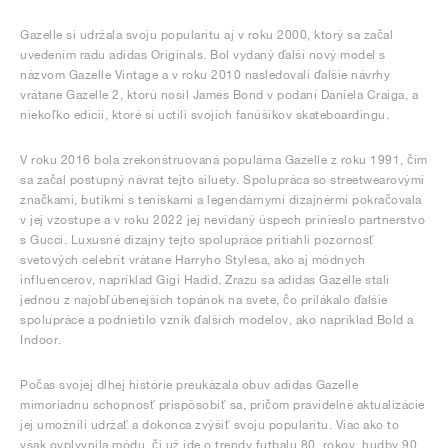
Gazelle si udržala svoju popularitu aj v roku 2000, ktorý sa začal
uvedením radu adidas Originals. Bol vydaný ďalší nový model s
názvom Gazelle Vintage a v roku 2010 nasledovali ďalšie návrhy
vrátane Gazelle 2, ktorú nosil James Bond v podaní Daniela Craiga, a
niekoľko edícií, ktoré si uctili svojich fanúšikov skateboardingu.
V roku 2016 bola zrekonštruovaná populárna Gazelle z roku 1991, čím
sa začal postupný návrat tejto siluety. Spolupráca so streetwearovými
značkami, butikmi s teniskami a legendárnymi dizajnérmi pokračovala
v jej vzostupe a v roku 2022 jej nevídaný úspech prinieslo partnerstvo
s Gucci. Luxusné dizajny tejto spolupráce pritiahli pozornosť
svetových celebrít vrátane Harryho Stylesa, ako aj módnych
influencerov, napríklad Gigi Hadid. Zrazu sa adidas Gazelle stali
jednou z najobľúbenejších topánok na svete, čo prilákalo ďalšie
spolupráce a podnietilo vznik ďalších modelov, ako napríklad Bold a
Indoor.
Počas svojej dlhej histórie preukázala obuv adidas Gazelle
mimoriadnu schopnosť prispôsobiť sa, pričom pravidelné aktualizácie
jej umožnili udržať a dokonca zvýšiť svoju popularitu. Viac ako to
však ovplyvnila módu, či už ide o trendy futbalu 80. rokov, hudby 90.