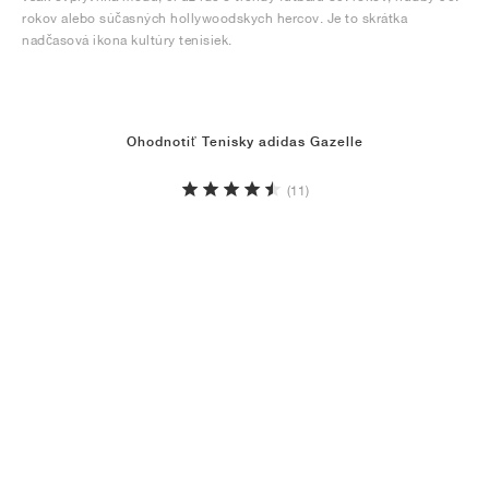
rokov alebo súčasných hollywoodskych hercov. Je to skrátka
nadčasová ikona kultúry tenisiek.
Ohodnotiť Tenisky adidas Gazelle
(11)