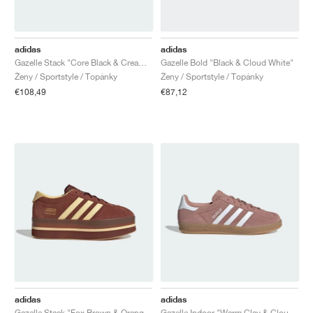
FIELD GENERAL
CRAZE
ADIRACER
MULE
471
GEL-CUMULUS 16
G.T. CUT
FORCE 58
TEKKIRA CUP
508
JORDAN
KILLSHOT 2
MOTO 2K
ITALIA
LEGACY 312
ALLERDALE
G.T. FUTURE
PS8
ALOHA SUPER
600
adidas
adidas
Gazelle Stack "Core Black & Cream White"
Gazelle Bold "Black & Cloud White"
Ženy / Sportstyle / Topánky
Ženy / Sportstyle / Topánky
TOTAL 90
PHENOMENA
FORUM
JUMPMAN JACK
2000
VERTEBRAE
808
€108,49
€87,12
AVA ROVER
1000
HAMBURG
204L
AIR MAX 95
933
MIND
860V2
AIR RIFT
adidas
adidas
Gazelle Stack "Fox Brown & Orange Tint"
Gazelle Indoor "Warm Clay & Cloud White"