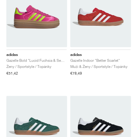
adidas
adidas
Gazelle Bold "Lucid Fuchsia & Semi Solar Slime"
Gazelle Indoor "Better Scarlet"
Ženy / Sportstyle / Topánky
Muži & Ženy / Sportstyle / Topánky
€51,42
€78,49