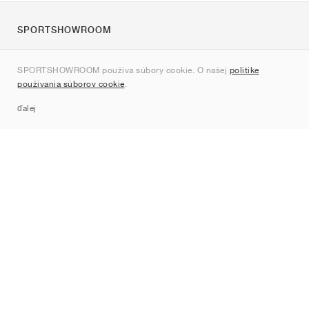
SPORTSHOWROOM
O nás
SPORTSHOWROOM používa súbory cookie. O našej
politike
Kontakt
používania súborov cookie
.
Sitemap
ďalej
Značky
Nike
Jordan
adidas
New Balance
ASICS
PUMA
Converse
Vans