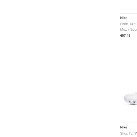
Nike
Shox R4 "
Muži / Spo
€97,49
Nike
Shox TL "Wh