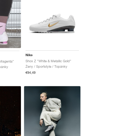
Nike
Shox Z "White & Metallic Gold"
 Magenta"
Ženy / Sportstyle / Topánky
opánky
€94,49