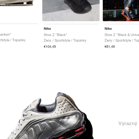
Nike
Nike
hantom"
Shox Z "Black"
Shox Z "Black & Unive
rtstyle / Topánky
Ženy / Sportstyle / Topánky
Ženy / Sportstyle / T
€104,49
€81,49
Výrazný 