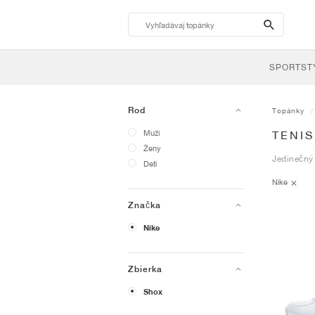
search-
btn
SPORTST
Rod
Topánky
Muži
TENIS
Ženy
Jedinečný 
Deti
Nike
Značka
Nike
Zbierka
Shox