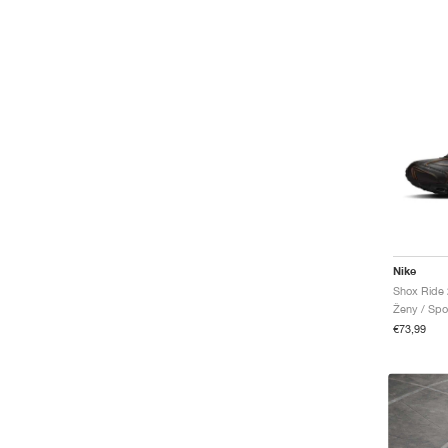
Nike
Ženy / Spo
€73,99