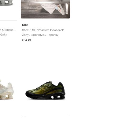
Nike
Shox TL "Pure Platinum & Smoke Grey"
Shox Z SE "Phantom Iridescent"
opánky
Ženy / Sportstyle / Topánky
€84,49