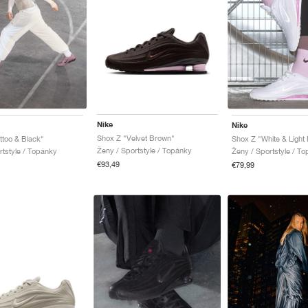
Nike
Nike
Shox Z "Velvet Brown"
ttoo & Black"
Shox Z "White & Light
Ženy / Sportstyle / Topánky
rtstyle / Topánky
Ženy / Sportstyle / T
€93,49
€79,99