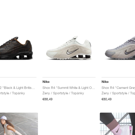
Nike
Nike
Shox Ride 2 "Black & Light British Tan"
Shox R4 "Summit White & Light Orewood Brown"
rtstyle / Topánky
Ženy / Sportstyle / Topánky
Ženy / Sportstyle / T
€88,49
€80,49