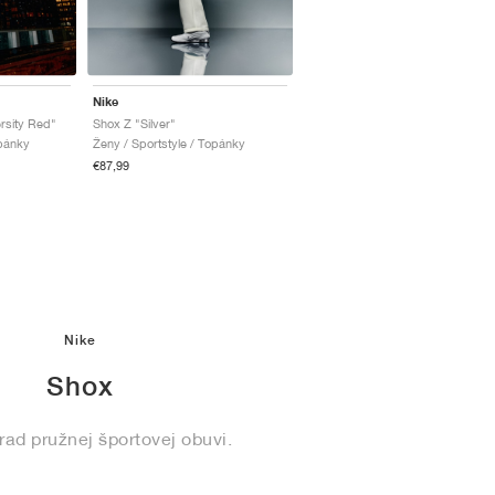
Nike
rsity Red"
Shox Z "Silver"
opánky
Ženy / Sportstyle / Topánky
€87,99
Nike
Shox
rad pružnej športovej obuvi.