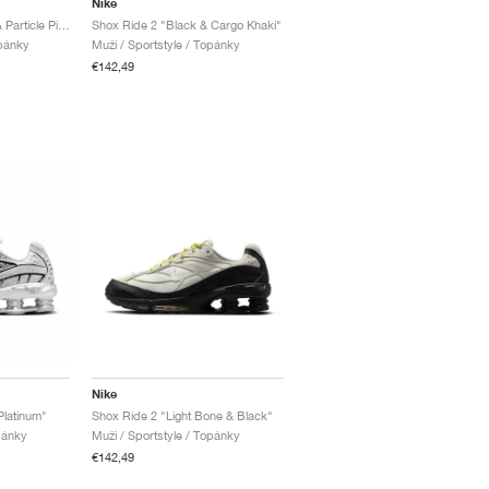
Nike
Shox TL "Pearl White & Particle Pink"
Shox Ride 2 "Black & Cargo Khaki"
opánky
Muži / Sportstyle / Topánky
€142,49
Nike
Platinum"
Shox Ride 2 "Light Bone & Black"
pánky
Muži / Sportstyle / Topánky
€142,49