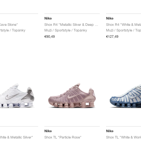
Nike
Nike
Cave Stone"
Shox R4 "Metallic Silver & Deep Royal Blue"
Shox R4 "White & Metal
rtstyle / Topánky
Muži / Sportstyle / Topánky
Muži / Sportstyle / To
€90,49
€127,49
Nike
Nike
ite & Metallic Silver"
Shox TL "Particle Rose"
Shox TL "White & Wor