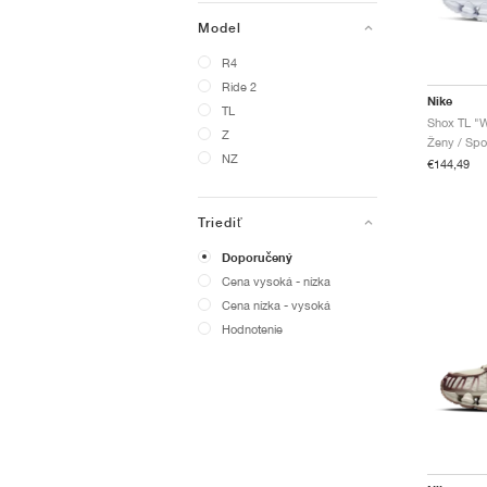
Model
R4
Ride 2
Nike
TL
Shox TL "Wh
Z
Ženy / Spo
NZ
€144,49
Triediť
Doporučený
Cena vysoká - nízka
Cena nízka - vysoká
Hodnotenie