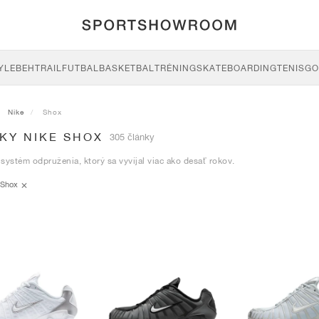
YLE
BEH
TRAIL
FUTBAL
BASKETBAL
TRÉNING
SKATEBOARDING
TENIS
GO
Nike
Shox
KY NIKE SHOX
305 články
systém odpruženia, ktorý sa vyvíjal viac ako desať rokov.
Shox