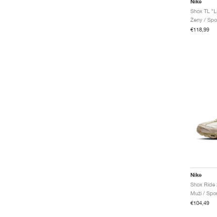
Nike
Ženy / Spo
€118,99
Nike
Muži / Spo
€104,49