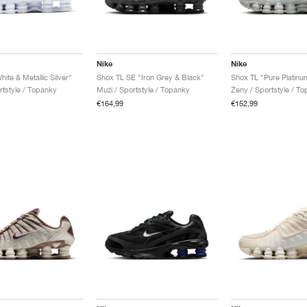
Nike
Nike
ite & Metallic Silver"
Shox TL SE "Iron Grey & Black"
rtstyle / Topánky
Muži / Sportstyle / Topánky
Ženy / Sportstyle / T
€164,99
€152,99