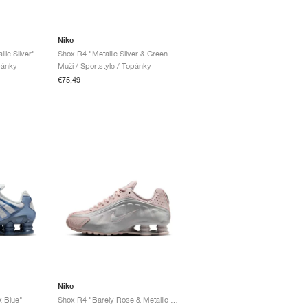
Nike
lic Silver"
Shox R4 "Metallic Silver & Green Shock"
pánky
Muži / Sportstyle / Topánky
€75,49
Nike
k Blue"
Shox R4 "Barely Rose & Metallic Platinum"