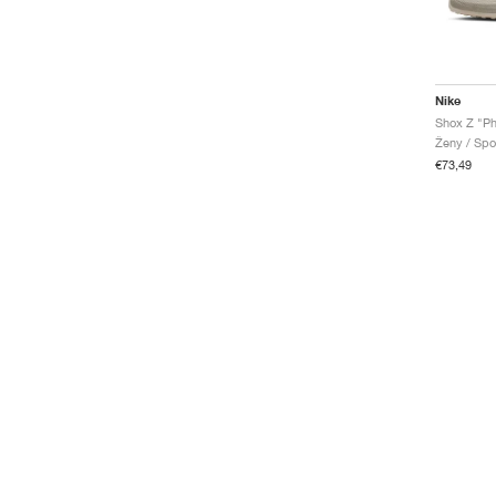
Nike
Shox Z "P
Ženy / Spo
€73,49