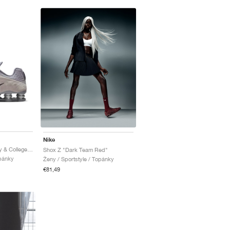
Nike
Shox R4 "Cement Grey & College Grey"
Shox Z "Dark Team Red"
opánky
Ženy / Sportstyle / Topánky
€81,49