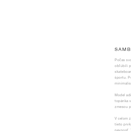
SAMB
Počas svo
obľúbili 
skateboar
športu. P
minimalis
Model adi
topánka v
zmesou pr
V celom z
tieto prv
pevnosť. 