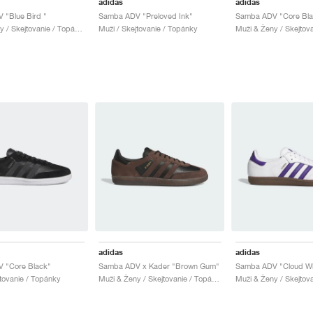
adidas
adidas
 "Blue Bird "
Samba ADV "Preloved Ink"
Muži & Ženy / Skejtovanie / Topánky
Muži / Skejtovanie / Topánky
adidas
adidas
 "Core Black"
Samba ADV x Kader "Brown Gum"
jtovanie / Topánky
Muži & Ženy / Skejtovanie / Topánky