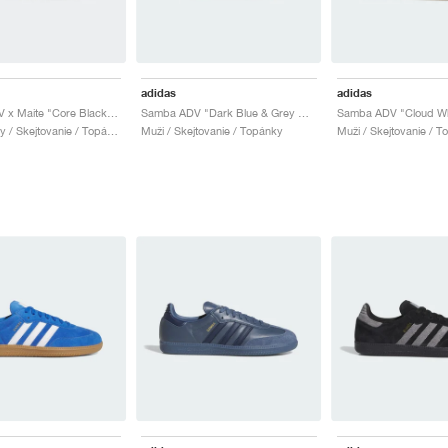
adidas
adidas
Samba ADV x Maite "Core Black & Cloud White"
Samba ADV "Dark Blue & Grey One"
Muži & Ženy / Skejtovanie / Topánky
Muži / Skejtovanie / Topánky
Muži / Skejtovanie / 