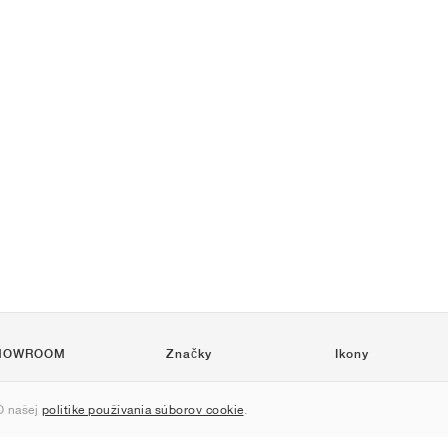
HOWROOM
Značky
Ikony
Nike
Air Force 1
 našej
politike používania súborov cookie
.
Jordan
Jordan 1
adidas
Dunk