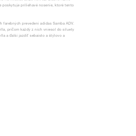
poskytuje priliehavé nosenie, ktoré tento
ch farebných prevedení adidas Samba ADV.
lla, pričom každý z nich vniesol do siluety
a a ďalší jazdiť sebaisto a štýlovo a