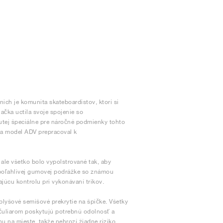
ich je komunita skateboardistov, ktorí si
načka uctila svoje spojenie so
tej špeciálne pre náročné podmienky tohto
sa model ADV prepracoval k
le všetko bolo vypolstrované tak, aby
spoľahlivej gumovej podrážke so známou
júcu kontrolu pri vykonávaní trikov.
plyšové semišové prekrytie na špičke. Všetky
orčuliarom poskytujú potrebnú odolnosť a
u na mieste, takže nehrozí žiadne riziko