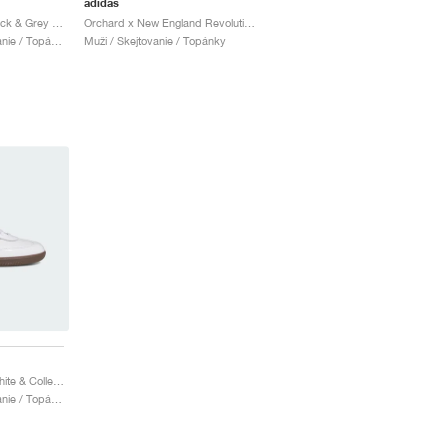
adidas
Samba ADV "Core Black & Grey Four"
Orchard x New England Revolution Samba ADV "Night Indigo"
Muži & Ženy / Skejtovanie / Topánky
Muži / Skejtovanie / Topánky
Samba ADV "Cloud White & Collegiate Purple"
Muži & Ženy / Skejtovanie / Topánky