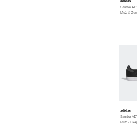
adidas
Samba ADV
adidas
Samba ADV
Muži / Ske