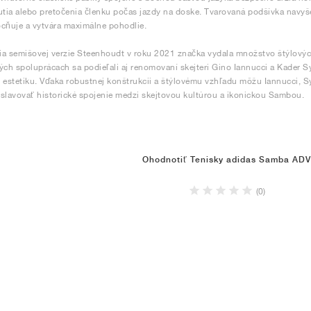
ia alebo pretočenia členku počas jazdy na doske. Tvarovaná podšívka navyše 
cňuje a vytvára maximálne pohodlie.
a semišovej verzie Steenhoudt v roku 2021 značka vydala množstvo štýlový
ých spoluprácach sa podieľali aj renomovaní skejteri Gino Iannucci a Kader Sy
 estetiku. Vďaka robustnej konštrukcii a štýlovému vzhľadu môžu Iannucci, Syll
slavovať historické spojenie medzi skejtovou kultúrou a ikonickou Sambou.
Ohodnotiť Tenisky adidas Samba ADV
(0)