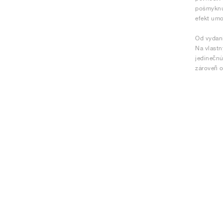
pošmyknut
efekt umo
Od vydani
Na vlastn
jedinečnú
zároveň o