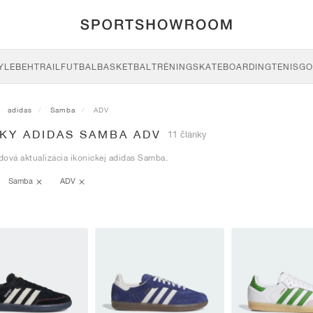
YLE
BEH
TRAIL
FUTBAL
BASKETBAL
TRÉNING
SKATEBOARDING
TENIS
GO
adidas
Samba
ADV
KY ADIDAS SAMBA ADV
11 články
ová aktualizácia ikonickej adidas Samba.
Samba
ADV