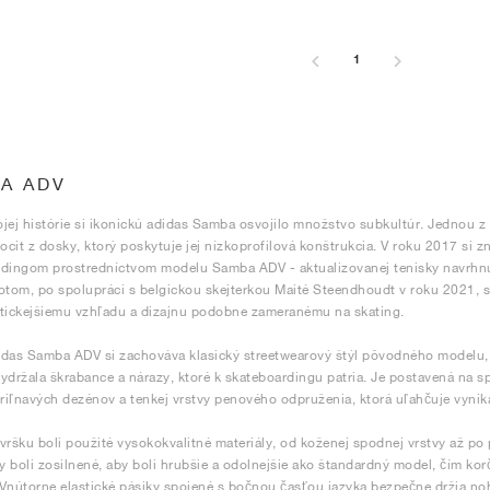
1
A ADV
jej histórie si ikonickú adidas Samba osvojilo množstvo subkultúr. Jednou z n
pocit z dosky, ktorý poskytuje jej nízkoprofilová konštrukcia. V roku 2017 si z
dingom prostredníctvom modelu Samba ADV - aktualizovanej tenisky navrhnu
otom, po spolupráci s belgickou skejterkou Maité Steendhoudt v roku 2021, 
tickejšiemu vzhľadu a dizajnu podobne zameranému na skating.
das Samba ADV si zachováva klasický streetwearový štýl pôvodného modelu, a
ydržala škrabance a nárazy, ktoré k skateboardingu patria. Je postavená na 
iľnavých dezénov a tenkej vrstvy penového odpruženia, ktorá uľahčuje vynika
vršku boli použité vysokokvalitné materiály, od koženej spodnej vrstvy až po 
ky boli zosilnené, aby boli hrubšie a odolnejšie ako štandardný model, čím k
Vnútorne elastické pásiky spojené s bočnou časťou jazyka bezpečne držia noh