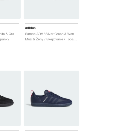
adidas
Samba ADV "Cloud White & Crew Green"
Samba ADV "Silver Green & Wonder White"
Topánky
Muži & Ženy / Skejtovanie / Topánky