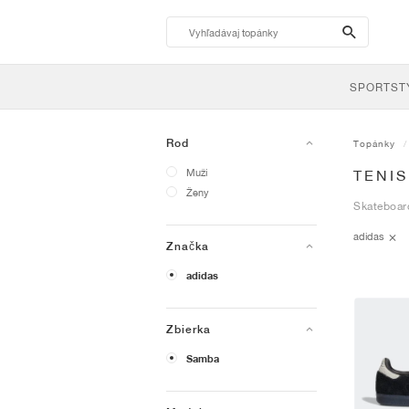
search-
btn
SPORTST
Rod
Topánky
Muži
TENIS
Ženy
Skateboard
adidas
Značka
adidas
Zbierka
Samba