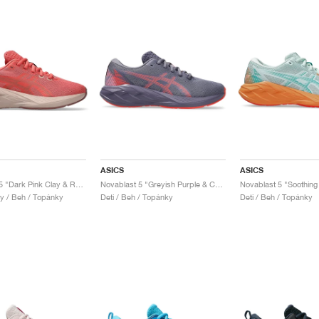
ASICS
ASICS
Novablast 5 "Dark Pink Clay & Rubble Red"
Novablast 5 "Greyish Purple & Coral Reef"
y / Beh / Topánky
Deti / Beh / Topánky
Deti / Beh / Topánky