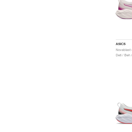
ASICS
Novablast 
Deti / Beh