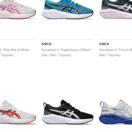
ASICS
ASICS
4 "Pale Pink & White"
Novablast 4 "Digital Aqua & Black"
 / Topánky
Deti / Beh / Topánky
Beh / Topánky