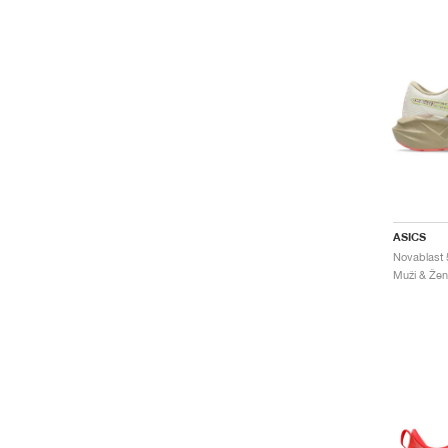
ASICS
Muži & Žen