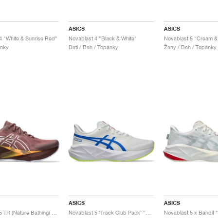
ASICS
ASICS
4 "White & Sunrise Red"
Novablast 4 "Black & White"
ánky
Deti / Beh / Topánky
Ženy / Beh / Topánky
ASICS
ASICS
Novablast 5 TR (Nature Bathing) "Rubble Red"
Novablast 5 ‘Track Club Pack’ "White & Tuna Blue"
Novablast 5 x Bandit "L