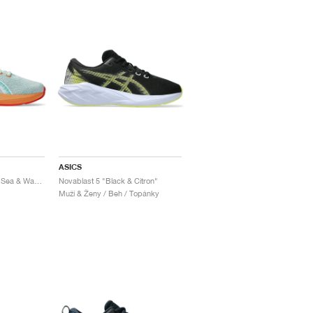
ASICS
Novablast 5 "Soothing Sea & Wave Teal"
Novablast 5 "Black & Citron"
Muži & Ženy / Beh / Topánky