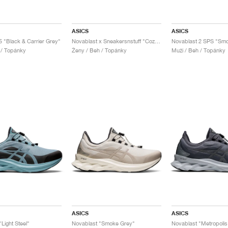
ASICS
ASICS
5 "Black & Carrier Grey"
Novablast x Sneakersnstuff "Cozy Pink"
 / Topánky
Ženy / Beh / Topánky
Muži / Beh / Topánky
ASICS
ASICS
Light Steel"
Novablast "Smoke Grey"
Novablast "Metropolis