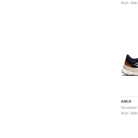
Muži / Beh
ASICS
Novablast 
Muži / Beh