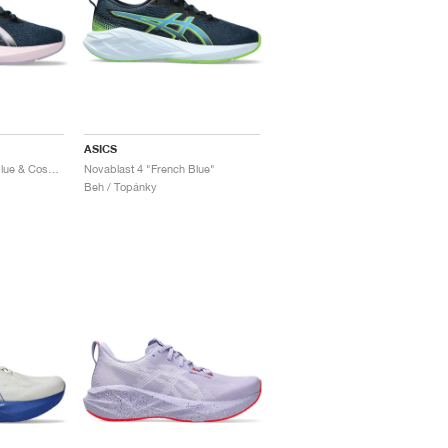
ASICS
Novablast 4 "French Blue & Cosmos"
Novablast 4 "French Blue"
Beh / Topánky