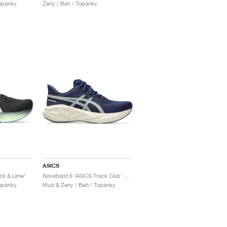
Topánky
Ženy / Beh / Topánky
ASICS
ck & Lime"
Novablast 5 ‘ASICS Track Club’ "Indigo Blue & Seal Grey"
Topánky
Muži & Ženy / Beh / Topánky