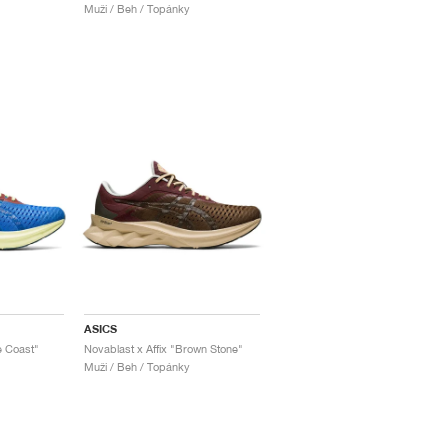
Muži / Beh / Topánky
ASICS
e Coast"
Novablast x Affix "Brown Stone"
Muži / Beh / Topánky