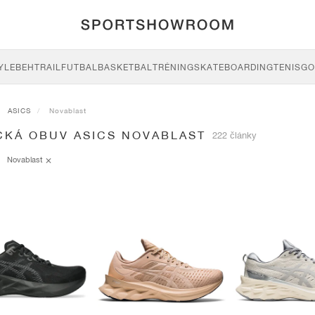
YLE
BEH
TRAIL
FUTBAL
BASKETBAL
TRÉNING
SKATEBOARDING
TENIS
GO
ASICS
Novablast
CKÁ OBUV ASICS NOVABLAST
222 články
Novablast