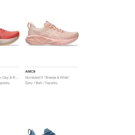
ASICS
Novablast 5 "Dark Pink Clay & Rubble Red"
Novablast 5 "Breeze & White"
Topánky
Ženy / Beh / Topánky