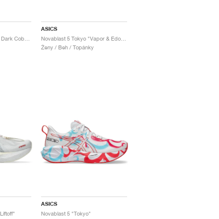
ASICS
Novablast 5 "Cream & Dark Cobalt"
Novablast 5 Tokyo "Vapor & Edo Purple"
Ženy / Beh / Topánky
ASICS
iftoff"
Novablast 5 "Tokyo"