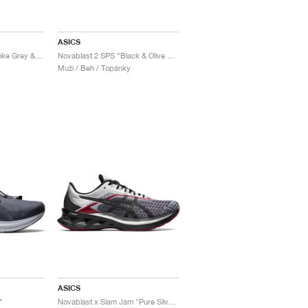
ASICS
Novablast 2 SPS "Smoke Grey & Piedmont Grey"
Novablast 2 SPS "Black & Olive Canvas"
Muži / Beh / Topánky
ASICS
"
Novablast x Slam Jam "Pure Silver & Black"