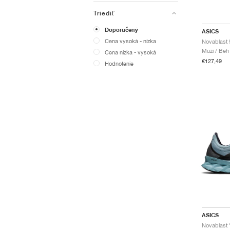
Triediť
Doporučený
ASICS
Cena vysoká - nízka
Novablast 
Muži / Beh
Cena nízka - vysoká
€127,49
Hodnotenie
ASICS
Novablast "