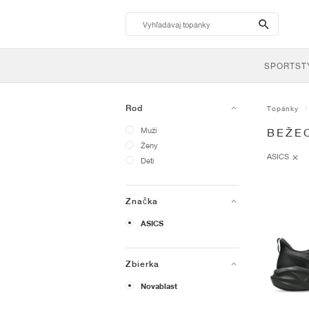
search-
btn
SPORTST
Rod
Topánky
Muži
BEŽE
Ženy
ASICS
Deti
Značka
ASICS
Zbierka
Novablast