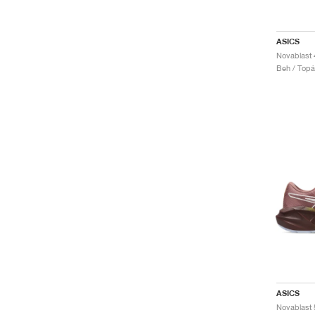
ASICS
Novablast 
Beh / Top
ASICS