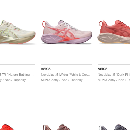
ASICS
ASICS
Novablast 5 TR "Nature Bathing & Guava"
Novablast 5 (Wide) "White & Coral Reef"
y / Beh / Topánky
Muži & Ženy / Beh / Topánky
Muži & Ženy / Beh / 