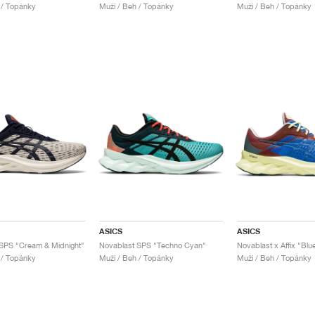
 / Topánky
Muži / Beh / Topánky
Muži / Beh / Topánky
ASICS
ASICS
SPS "Cream & Midnight"
Novablast SPS "Techno Cyan"
Novablast x Affix "Blu
 / Topánky
Muži / Beh / Topánky
Muži / Beh / Topánky