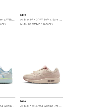
Nike
Blazer Mid Studio x Serena Williams x Off-White™ "Wolf Grey"
Air Max 97 x Off-White™ x Serena Williams "Queen"
pánky
Muži / Sportstyle / Topánky
Nike
Air Force 1 Low x Serena Williams Design Crew "Psychic Blue"
Air Max 1 x Serena Williams Design Crew "'Los Angeles"