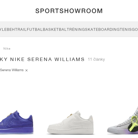
YLE
BEH
TRAIL
FUTBAL
BASKETBAL
TRÉNING
SKATEBOARDING
TENIS
GO
Nike
KY NIKE SERENA WILLIAMS
11 články
Serena Williams