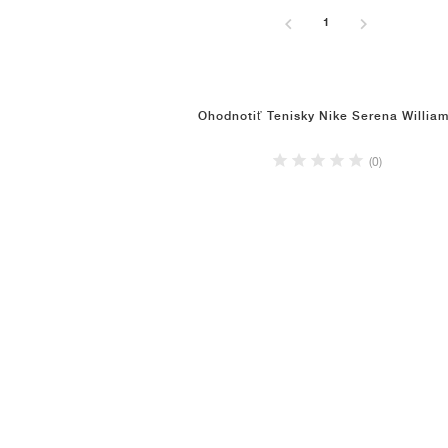
1
Ohodnotiť Tenisky Nike Serena Willia
(0)