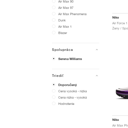
Air Max 90
Air Max 97
Air Max Phenomena
Nike
Dunk
Air Max 1
Ženy / Spo
Blazer
Spolupráca
Serena Williams
Triediť
Doporučený
Cena vysoká - nízka
Cena nízka - vysoká
Hodnotenie
Nike