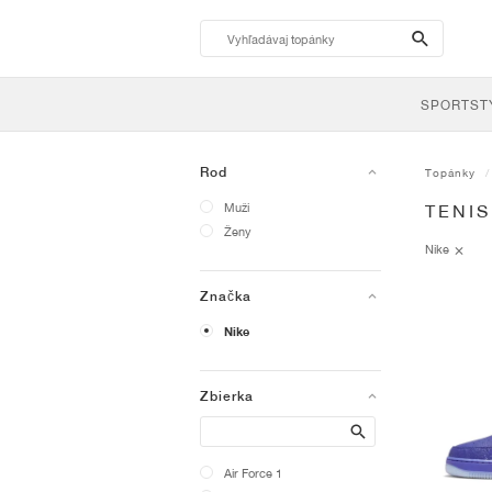
search-
btn
SPORTST
Rod
Topánky
Muži
TENIS
Ženy
Nike
Značka
Nike
Zbierka
Search
Air Force 1