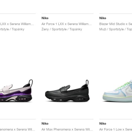
Nike
Nike
Air Force 1 LXX x Serena Williams Design Crew "Lapis"
Air Force 1 LXX x Serena Williams Design Crew "Summit White"
rtstyle / Topánky
Ženy / Sportstyle / Topánky
Muži / Sportstyle / To
Nike
Nike
Air Max Phenomena x Serena Williams Design Crew "Pearl Pink"
Air Max Phenomena x Serena Williams Design Crew "Triple Black"