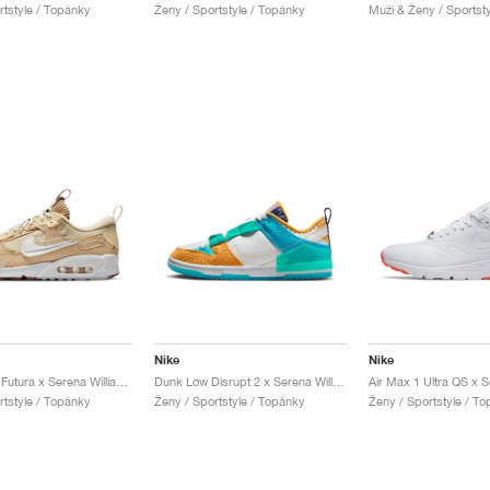
rtstyle / Topánky
Ženy / Sportstyle / Topánky
Muži & Ženy / Sportst
Nike
Nike
Air Max 90 Futura x Serena Williams Design Crew "Hemp"
Dunk Low Disrupt 2 x Serena Williams Design Crew "Clear Jade & Sundial"
rtstyle / Topánky
Ženy / Sportstyle / Topánky
Ženy / Sportstyle / T