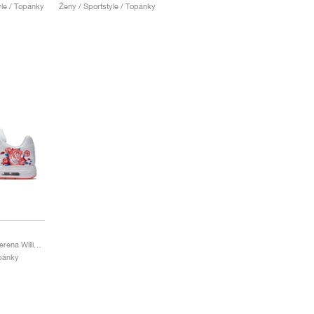
yle / Topánky
Ženy / Sportstyle / Topánky
Air Max 1 Ultra QS x Serena Williams "Rose"
opánky