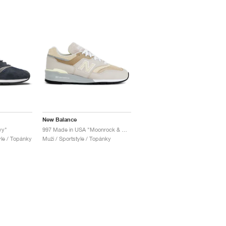
New Balance
vy"
997 Made in USA "Moonrock & Driftwood"
yle / Topánky
Muži / Sportstyle / Topánky