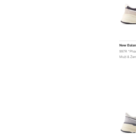
New Bala
997R "Pha
Muži & Žen