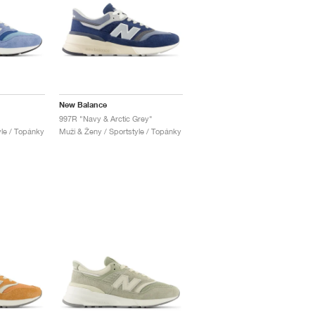
New Balance
997R "Navy & Arctic Grey"
yle / Topánky
Muži & Ženy / Sportstyle / Topánky