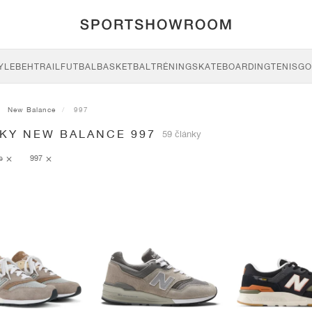
YLE
BEH
TRAIL
FUTBAL
BASKETBAL
TRÉNING
SKATEBOARDING
TENIS
GO
New Balance
997
SKY NEW BALANCE 997
59 články
ce
997