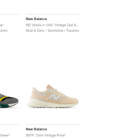
New Balance
ne"
997 Made in USA "Vintage Teal & Jade"
pánky
Muži & Ženy / Sportstyle / Topánky
New Balance
 Green"
997R "Dark Vintage Rose"