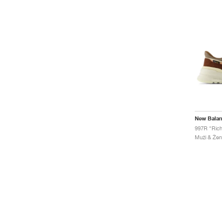
New Bala
997R "Ric
Muži & Žen