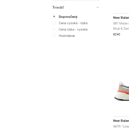
Triediť
Doporučený
New Bala
Cena vysoká - nízka
Muži & Žen
Cena nízka - vysoká
€240
Hodnotenie
New Bala
997R "Line