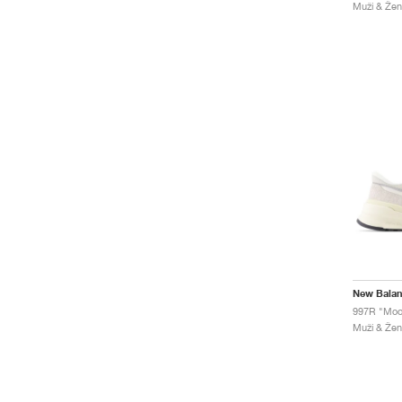
Muži & Žen
New Bala
997R "Mo
Muži & Žen