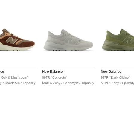
nce
New Balance
New Balance
h Oak & Mushroom"
997R "Concrete"
997R "Dark Olivine"
y / Sportstyle / Topánky
Muži & Ženy / Sportstyle / Topánky
Muži & Ženy / Sportst