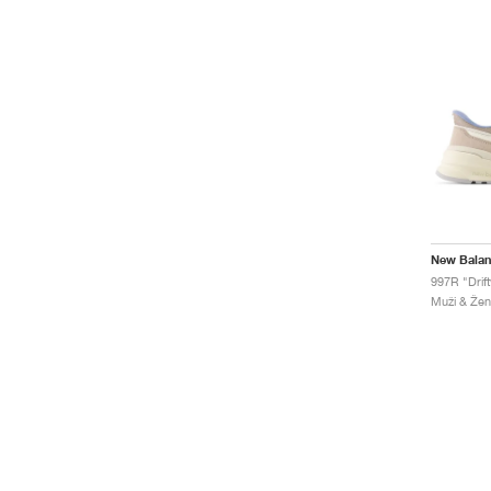
New Bala
997R "Drif
Muži & Žen