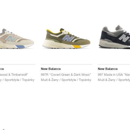
nce
New Balance
New Balance
twood & Timberwolf"
997R "Covert Green & Dark Moss"
997 Made in USA "Na
y / Sportstyle / Topánky
Muži & Ženy / Sportstyle / Topánky
Muži & Ženy / Sportst