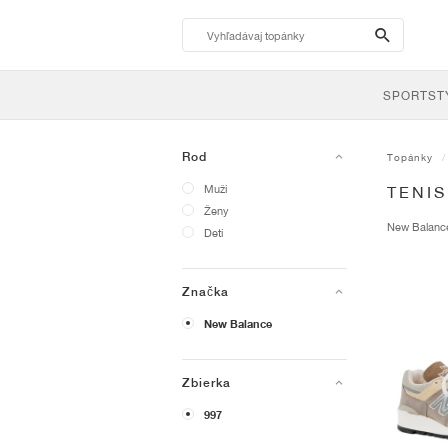
search-
btn
SPORTST
Rod
Topánky
Muži
TENI
Ženy
New Balan
Deti
Značka
New Balance
Zbierka
997