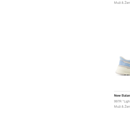
Muži & Žen
New Bala
997R "Ligh
Muži & Žen