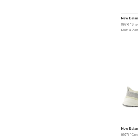
New Bala
997R "Sha
Muži & Žen
New Bala
997R "Conc