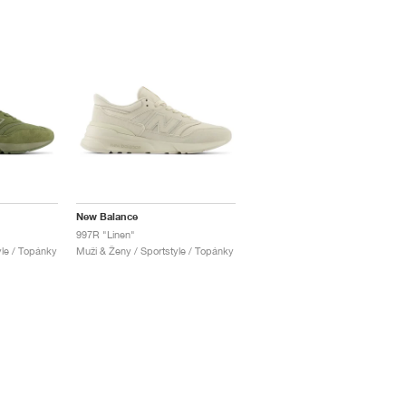
New Balance
997R "Linen"
yle / Topánky
Muži & Ženy / Sportstyle / Topánky