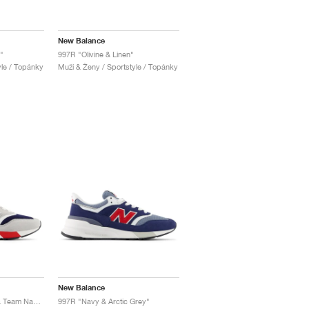
New Balance
"
997R "Olivine & Linen"
yle / Topánky
Muži & Ženy / Sportstyle / Topánky
New Balance
997R "Brighton Grey & Team Navy"
997R "Navy & Arctic Grey"