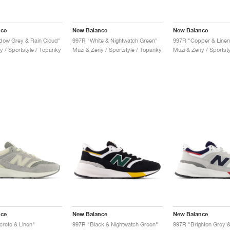
nce
New Balance
New Balance
dow Grey & Rain Cloud"
997R "White & Nightwatch Green"
997R "Copper & Linen
y / Sportstyle / Topánky
Muži & Ženy / Sportstyle / Topánky
Muži & Ženy / Sportst
nce
New Balance
New Balance
rete & Linen"
997R "Black & Nightwatch Green"