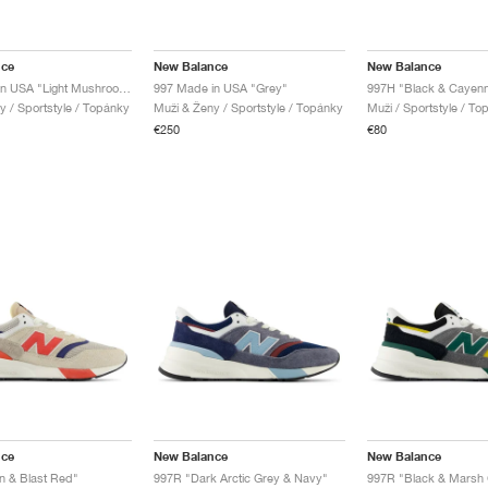
nce
New Balance
New Balance
997 Made in USA "Light Mushroom & Mirage Grey"
997 Made in USA "Grey"
997H "Black & Cayen
y / Sportstyle / Topánky
Muži & Ženy / Sportstyle / Topánky
Muži / Sportstyle / To
€250
€80
nce
New Balance
New Balance
n & Blast Red"
997R "Dark Arctic Grey & Navy"
997R "Black & Marsh