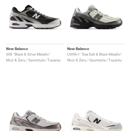
New Balance
New Balance
509 "Black & Silver Metallic"
U509v1 "Sea Salt & Black Metallic"
Muži & Ženy / Sportstyle / Topánky
Muži & Ženy / Sportstyle / Topánky