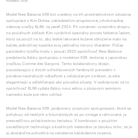
modelu 509.
Model New Balance 509 bol uvedený na trh prostredníctvom odvážnej
spolupráce s Kim Dohee, zakladateľom progresívnej juhokórejskej
odevnej značky XLIM, na jeseň 2024. Pri oznámení výrazného dizajnu
na sociálnych sieťach Kim vyzdvihol špeciálny proces farbenia ľadom,
ktorý sa použil na to, aby lesklé lakované kožené obloženie malo na
každej jednotlivej topánke svoj jedinečný tónový charakter. Počas
parížskeho týždňa módy v januári 2025 spoločnosť New Balance
predstavila ďalšiu spoluprácu s modelom 509, tentoraz s japonskou
značkou Comme des Garçons. Tento kolaboratívny dizajn,
pozostávajúci z dvoch sofistikovaných farebných prevedení v
pôvabne neutrálnych odtieňoch s celokoženým zvrškom, je ešte
elegantnejší a odľahčenejší ako pôvodná silueta. V nadväznosti na to
spoločnosť XLIM vydala ďalšiu novú edíciu s plyšovým semišom
namiesto kože pre retro vzhľad.
Model New Balance 509, podporený výraznými spoluprácami, ktoré sa
pohybujú od lesklých a futuristických až po vintage a rafinované, je
presvedčivou príležitostnou teniskou. V kombinácii s použitím
osvedčených technológií a kvalitných materiálov je zárukou toho, že je
aj dostatočne pohodlná na celodenné každodenné nosenie.