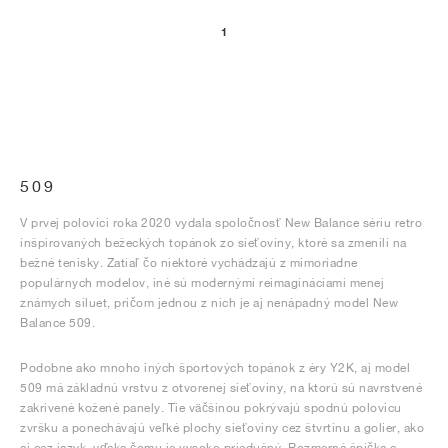
1
509
V prvej polovici roka 2020 vydala spoločnosť New Balance sériu retro
inšpirovaných bežeckých topánok zo sieťoviny, ktoré sa zmenili na
bežné tenisky. Zatiaľ čo niektoré vychádzajú z mimoriadne
populárnych modelov, iné sú modernými reimagináciami menej
známych siluet, pričom jednou z nich je aj nenápadný model New
Balance 509.
Podobne ako mnoho iných športových topánok z éry Y2K, aj model
509 má základnú vrstvu z otvorenej sieťoviny, na ktorú sú navrstvené
zakrivené kožené panely. Tie väčšinou pokrývajú spodnú polovicu
zvršku a ponechávajú veľké plochy sieťoviny cez štvrtinu a golier, ako
aj cez jazyk, vďaka čomu je vysoko priedušný. Rozmerná špička a