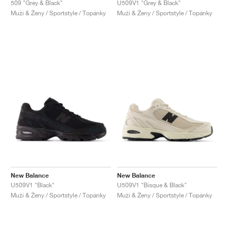
509 "Grey & Black"
U509V1 "Grey & Black"
Muži & Ženy / Sportstyle / Topánky
Muži & Ženy / Sportstyle / Topánky
New Balance
New Balance
U509V1 "Black"
U509V1 "Bisque & Black"
Muži & Ženy / Sportstyle / Topánky
Muži & Ženy / Sportstyle / Topánky