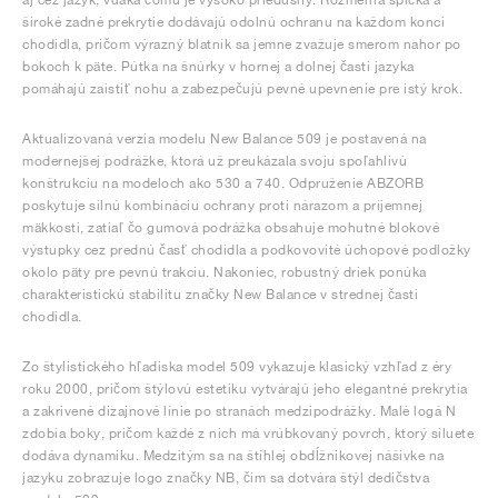
široké zadné prekrytie dodávajú odolnú ochranu na každom konci
chodidla, pričom výrazný blatník sa jemne zvažuje smerom nahor po
bokoch k päte. Pútka na šnúrky v hornej a dolnej časti jazyka
pomáhajú zaistiť nohu a zabezpečujú pevné upevnenie pre istý krok.
Aktualizovaná verzia modelu New Balance 509 je postavená na
modernejšej podrážke, ktorá už preukázala svoju spoľahlivú
konštrukciu na modeloch ako 530 a 740. Odpruženie ABZORB
poskytuje silnú kombináciu ochrany proti nárazom a príjemnej
mäkkosti, zatiaľ čo gumová podrážka obsahuje mohutné blokové
výstupky cez prednú časť chodidla a podkovovité úchopové podložky
okolo päty pre pevnú trakciu. Nakoniec, robustný driek ponúka
charakteristickú stabilitu značky New Balance v strednej časti
chodidla.
Zo štylistického hľadiska model 509 vykazuje klasický vzhľad z éry
roku 2000, pričom štýlovú estetiku vytvárajú jeho elegantné prekrytia
a zakrivené dizajnové línie po stranách medzipodrážky. Malé logá N
zdobia boky, pričom každé z nich má vrúbkovaný povrch, ktorý siluete
dodáva dynamiku. Medzitým sa na štíhlej obdĺžnikovej nášivke na
jazyku zobrazuje logo značky NB, čím sa dotvára štýl dedičstva