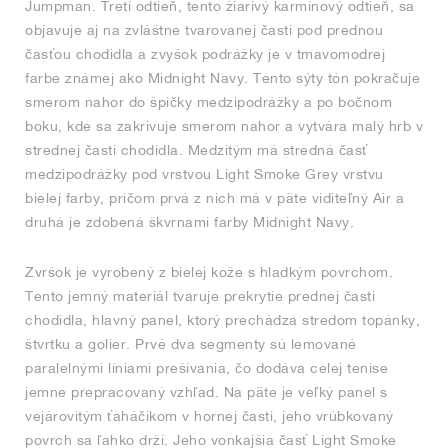
Jumpman. Tretí odtieň, tento žiarivý karmínový odtieň, sa
objavuje aj na zvláštne tvarovanej časti pod prednou
časťou chodidla a zvyšok podrážky je v tmavomodrej
farbe známej ako Midnight Navy. Tento sýty tón pokračuje
smerom nahor do špičky medzipodrážky a po bočnom
boku, kde sa zakrivuje smerom nahor a vytvára malý hrb v
strednej časti chodidla. Medzitým má stredná časť
medzipodrážky pod vrstvou Light Smoke Grey vrstvu
bielej farby, pričom prvá z nich má v päte viditeľný Air a
druhá je zdobená škvrnami farby Midnight Navy.
Zvršok je vyrobený z bielej kože s hladkým povrchom.
Tento jemný materiál tvaruje prekrytie prednej časti
chodidla, hlavný panel, ktorý prechádza stredom topánky,
štvrtku a golier. Prvé dva segmenty sú lemované
paralelnými líniami prešívania, čo dodáva celej tenise
jemne prepracovaný vzhľad. Na päte je veľký panel s
vejárovitým ťaháčikom v hornej časti, jeho vrúbkovaný
povrch sa ľahko drží. Jeho vonkajšia časť Light Smoke