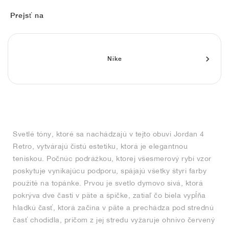
FIELD GENERAL
CRAZE
ADIRACER
MULE
471
GEL-CUMULUS 16
G.T. CUT
FORCE 58
TEKKIRA CUP
508
JORDAN
Prejsť na
KILLSHOT 2
MOTO 2K
ITALIA
LEGACY 312
ALLERDALE
G.T. FUTURE
PS8
ALOHA SUPER
600
TOTAL 90
PHENOMENA
FORUM
JUMPMAN JACK
2000
VERTEBRAE
808
Nike
AVA ROVER
1000
HAMBURG
204L
AIR MAX 95
933
MIND
860V2
Svetlé tóny, ktoré sa nachádzajú v tejto obuvi Jordan 4
AIR RIFT
Retro, vytvárajú čistú estetiku, ktorá je elegantnou
teniskou. Počnúc podrážkou, ktorej všesmerový rybí vzor
poskytuje vynikajúcu podporu, spájajú všetky štyri farby
použité na topánke. Prvou je svetlo dymovo sivá, ktorá
pokrýva dve časti v päte a špičke, zatiaľ čo biela vypĺňa
hladkú časť, ktorá začína v päte a prechádza pod strednú
časť chodidla, pričom z jej stredu vyžaruje ohnivo červený