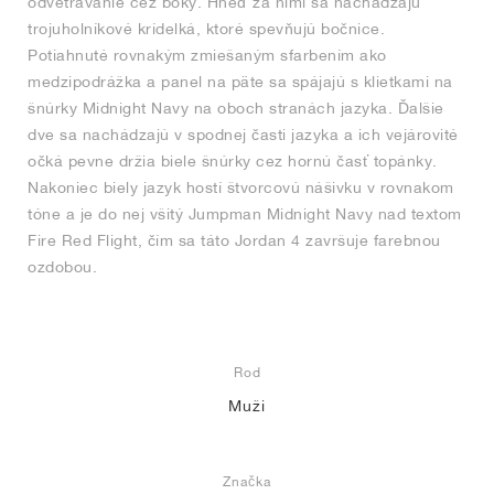
odvetrávanie cez boky. Hneď za nimi sa nachádzajú
trojuholníkové krídelká, ktoré spevňujú bočnice.
Potiahnuté rovnakým zmiešaným sfarbením ako
medzipodrážka a panel na päte sa spájajú s klietkami na
šnúrky Midnight Navy na oboch stranách jazyka. Ďalšie
dve sa nachádzajú v spodnej časti jazyka a ich vejárovité
očká pevne držia biele šnúrky cez hornú časť topánky.
Nakoniec biely jazyk hostí štvorcovú nášivku v rovnakom
tóne a je do nej všitý Jumpman Midnight Navy nad textom
Fire Red Flight, čím sa táto Jordan 4 završuje farebnou
ozdobou.
Rod
Muži
Značka