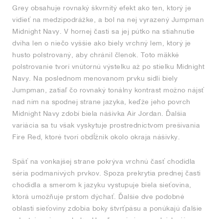
Grey obsahuje rovnaký škvrnitý efekt ako ten, ktorý je
vidieť na medzipodrážke, a bol na nej vyrazený Jumpman
Midnight Navy. V hornej časti sa jej pútko na stiahnutie
dvíha len o niečo vyššie ako biely vrchný lem, ktorý je
husto polstrovaný, aby chránil členok. Toto mäkké
polstrovanie tvorí vnútornú výstelku až po stielku Midnight
Navy. Na poslednom menovanom prvku sídli biely
Jumpman, zatiaľ čo rovnaký tonálny kontrast možno nájsť
nad ním na spodnej strane jazyka, keďže jeho povrch
Midnight Navy zdobí biela nášivka Air Jordan. Ďalšia
variácia sa tu však vyskytuje prostredníctvom prešívania
Fire Red, ktoré tvorí obdĺžnik okolo okraja nášivky.
Späť na vonkajšej strane pokrýva vrchnú časť chodidla
séria podmanivých prvkov. Spoza prekrytia prednej časti
chodidla a smerom k jazyku vystupuje biela sieťovina,
ktorá umožňuje prstom dýchať. Ďalšie dve podobné
oblasti sieťoviny zdobia boky štvrťpásu a ponúkajú ďalšie