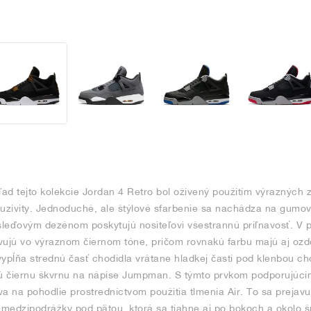
ľad tejto kolekcie Jordan 4 Retro bol oživený použitím výrazných z
kluzivity. Jednoduché, ale štýlové sfarbenie sa nachádza na gumov
leďovým dezénom poskytujú nositeľovi všestrannú priľnavosť. V 
vujú vo výraznom čiernom tóne, pričom rovnakú farbu majú aj ozd
vypĺňa strednú časť chodidla vrátane hladkej časti pod klenbou ch
ú čiernu škvrnu na nápise Jumpman. S týmto prvkom podporujúc
 na pohodlie prostredníctvom použitia tlmenia Air. To sa prejav
e medzipodrážky pod pätou, ktorá sa tiahne aj po bokoch a okolo 