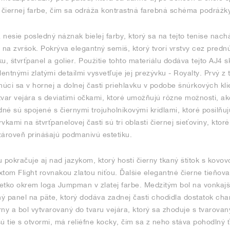
v čiernej farbe, čím sa odráža kontrastná farebná schéma podrážk
nesie posledný náznak bielej farby, ktorý sa na tejto tenise nach
 na zvršok. Pokrýva elegantný semiš, ktorý tvorí vrstvy cez prednú
u, štvrťpanel a golier. Použitie tohto materiálu dodáva tejto AJ4 
lentnými zlatými detailmi vysvetľuje jej prezývku - Royalty. Prvý z
núci sa v hornej a dolnej časti priehlavku v podobe šnúrkových klie
var vejára s deviatimi očkami, ktoré umožňujú rôzne možnosti, ako
dné sú spojené s čiernymi trojuholníkovými krídlami, ktoré posilňujú
rvkami na štvrťpanelovej časti sú tri oblasti čiernej sieťoviny, ktor
zároveň prinášajú podmanivú estetiku.
u pokračuje aj nad jazykom, ktorý hostí čierny tkaný štítok s ko
tom Flight rovnakou zlatou niťou. Ďalšie elegantné čierne tieňova
etko okrem loga Jumpman v zlatej farbe. Medzitým bol na vonkajš
ý panel na päte, ktorý dodáva zadnej časti chodidla dostatok ch
erny a bol vytvarovaný do tvaru vejára, ktorý sa zhoduje s tvarova
ú tie s otvormi, má reliéfne kocky, čím sa z neho stáva pohodlný 