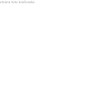
tvára túto kráľovskú