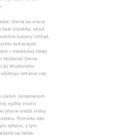
y.
ádza, čierna sa vracia
 časť chodidla, stred
skutočne luxusný vzhľad,
 týchto šviháckych
tok v metalickej zlatej
 štylizovať čierne
 jej štrukturálnu
é uľahčujú vetranie cez
vovo zlatým Jumpmanom
nie vypĺňa vnútro
ej strane medzi vrstvy
arakteru. Rovnako ako
nými očkami, s tým
ťaháčik na ľahké