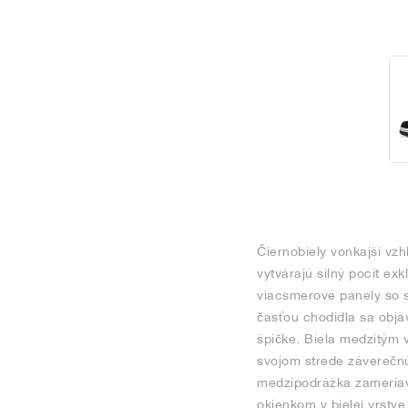
Čiernobiely vonkajší vzh
vytvárajú silný pocit ex
viacsmerové panely so s
časťou chodidla sa obja
špičke. Biela medzitým 
svojom strede záverečn
medzipodrážka zameriava
okienkom v bielej vrstv