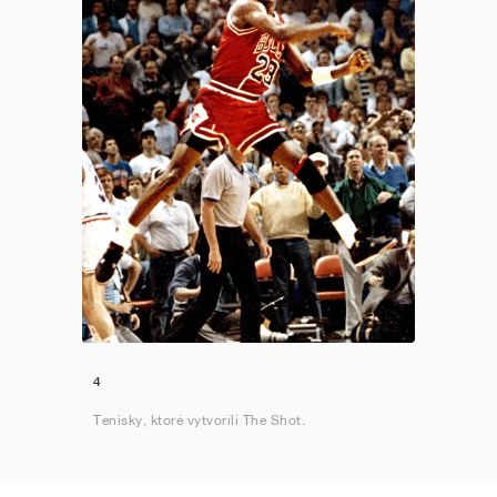
4
Tenisky, ktoré vytvorili The Shot.