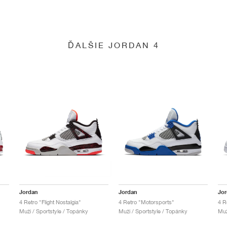
ĎALŠIE JORDAN 4
Jordan
Jordan
Jo
4 Retro "Flight Nostalgia"
4 Retro "Motorsports"
4 R
Muži / Sportstyle / Topánky
Muži / Sportstyle / Topánky
Muž