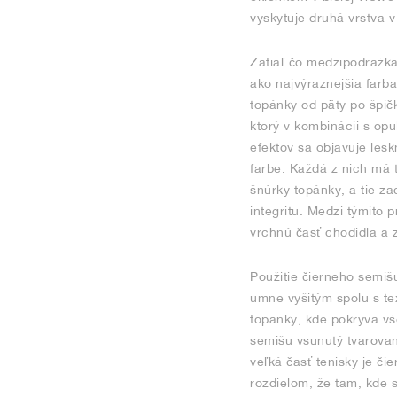
vyskytuje druhá vrstva 
Zatiaľ čo medzipodrážka 
ako najvýraznejšia farba
topánky od päty po špičk
ktorý v kombinácii s opu
efektov sa objavuje lesk
farbe. Každá z nich má t
šnúrky topánky, a tie za
integritu. Medzi týmito p
vrchnú časť chodidla a 
Použitie čierneho semiš
umne vyšitým spolu s tex
topánky, kde pokrýva vš
semišu vsunutý tvarovan
veľká časť tenisky je či
rozdielom, že tam, kde s