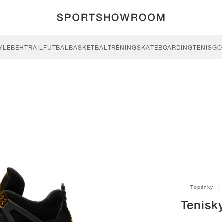
YLE
BEH
TRAIL
FUTBAL
BASKETBAL
TRÉNING
SKATEBOARDING
TENIS
GO
Topánky
Tenisk