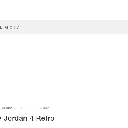
LF
ARCHÍV
Jordan
4
308497-032
y Jordan 4 Retro