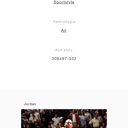
Sportstyle
Technológia
Air
Kód štýlu
308497-032
Jordan