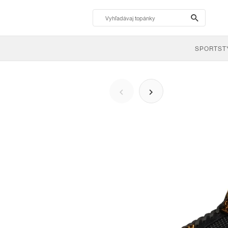
search-
btn
SPORTST