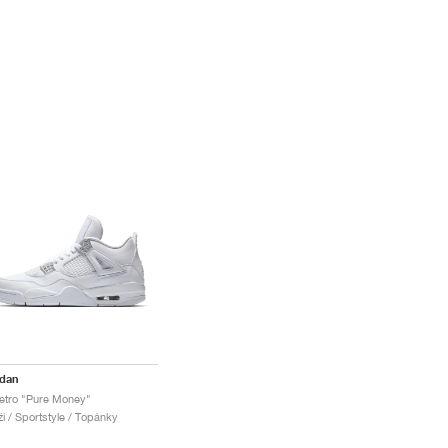
rdan
etro "Pure Money"
i / Sportstyle / Topánky