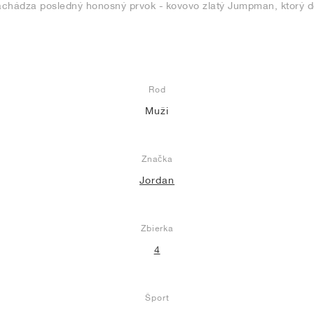
chádza posledný honosný prvok - kovovo zlatý Jumpman, ktorý do
Rod
Muži
Značka
Jordan
Zbierka
4
Šport