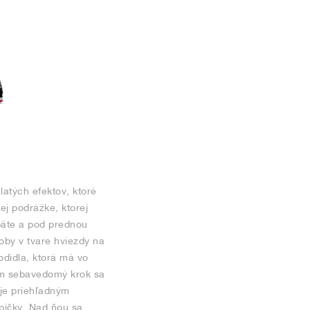
latých efektov, ktoré
ej podrážke, ktorej
päte a pod prednou
oby v tvare hviezdy na
odidla, ktorá má vo
im sebavedomý krok sa
uje priehľadným
špičky. Nad ňou sa