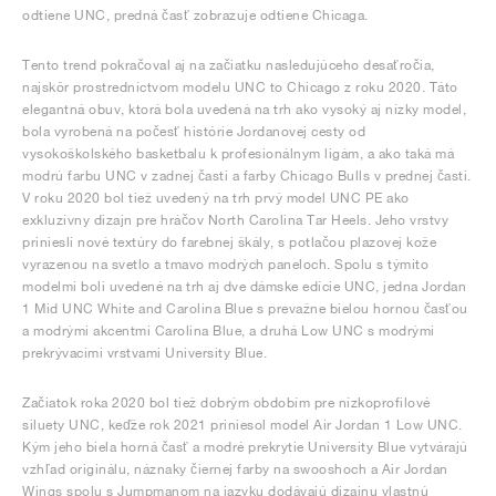
odtiene UNC, predná časť zobrazuje odtiene Chicaga.
Tento trend pokračoval aj na začiatku nasledujúceho desaťročia,
najskôr prostredníctvom modelu UNC to Chicago z roku 2020. Táto
elegantná obuv, ktorá bola uvedená na trh ako vysoký aj nízky model,
bola vyrobená na počesť histórie Jordanovej cesty od
vysokoškolského basketbalu k profesionálnym ligám, a ako taká má
modrú farbu UNC v zadnej časti a farby Chicago Bulls v prednej časti.
V roku 2020 bol tiež uvedený na trh prvý model UNC PE ako
exkluzívny dizajn pre hráčov North Carolina Tar Heels. Jeho vrstvy
priniesli nové textúry do farebnej škály, s potlačou plazovej kože
vyrazenou na svetlo a tmavo modrých paneloch. Spolu s týmito
modelmi boli uvedené na trh aj dve dámske edície UNC, jedna Jordan
1 Mid UNC White and Carolina Blue s prevažne bielou hornou časťou
a modrými akcentmi Carolina Blue, a druhá Low UNC s modrými
prekrývacími vrstvami University Blue.
Začiatok roka 2020 bol tiež dobrým obdobím pre nízkoprofilové
siluety UNC, keďže rok 2021 priniesol model Air Jordan 1 Low UNC.
Kým jeho biela horná časť a modré prekrytie University Blue vytvárajú
vzhľad originálu, náznaky čiernej farby na swooshoch a Air Jordan
Wings spolu s Jumpmanom na jazyku dodávajú dizajnu vlastnú