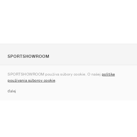
SPORTSHOWROOM
O nás
SPORTSHOWROOM používa súbory cookie. O našej
politike
Kontakt
používania súborov cookie
.
Sitemap
ďalej
Značky
Nike
Jordan
adidas