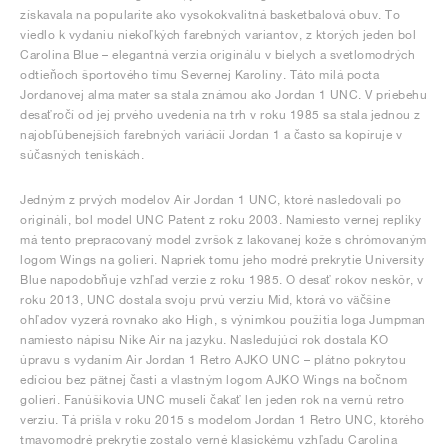
získavala na popularite ako vysokokvalitná basketbalová obuv. To
viedlo k vydaniu niekoľkých farebných variantov, z ktorých jeden bol
Carolina Blue – elegantná verzia originálu v bielych a svetlomodrých
odtieňoch športového tímu Severnej Karolíny. Táto milá pocta
Jordanovej alma mater sa stala známou ako Jordan 1 UNC. V priebehu
desaťročí od jej prvého uvedenia na trh v roku 1985 sa stala jednou z
najobľúbenejších farebných variácií Jordan 1 a často sa kopíruje v
súčasných teniskách.
Jedným z prvých modelov Air Jordan 1 UNC, ktoré nasledovali po
origináli, bol model UNC Patent z roku 2003. Namiesto vernej repliky
má tento prepracovaný model zvršok z lakovanej kože s chrómovaným
logom Wings na golieri. Napriek tomu jeho modré prekrytie University
Blue napodobňuje vzhľad verzie z roku 1985. O desať rokov neskôr, v
roku 2013, UNC dostala svoju prvú verziu Mid, ktorá vo väčšine
ohľadov vyzerá rovnako ako High, s výnimkou použitia loga Jumpman
namiesto nápisu Nike Air na jazyku. Nasledujúci rok dostala KO
úpravu s vydaním Air Jordan 1 Retro AJKO UNC – plátno pokrytou
edíciou bez pätnej časti a vlastným logom AJKO Wings na bočnom
golieri. Fanúšikovia UNC museli čakať len jeden rok na vernú retro
verziu. Tá prišla v roku 2015 s modelom Jordan 1 Retro UNC, ktorého
tmavomodré prekrytie zostalo verné klasickému vzhľadu Carolina