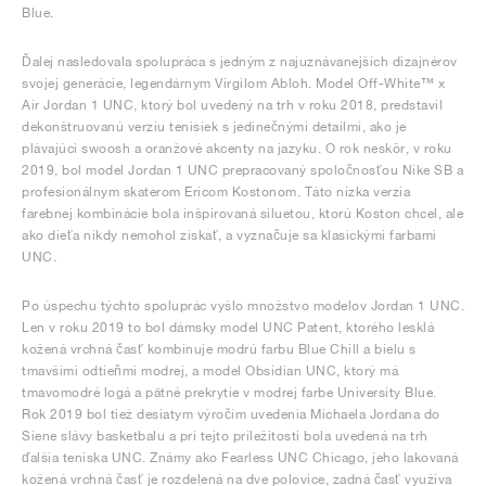
Blue.
Ďalej nasledovala spolupráca s jedným z najuznávanejších dizajnérov
svojej generácie, legendárnym Virgilom Abloh. Model Off-White™ x
Air Jordan 1 UNC, ktorý bol uvedený na trh v roku 2018, predstavil
dekonštruovanú verziu tenisiek s jedinečnými detailmi, ako je
plávajúci swoosh a oranžové akcenty na jazyku. O rok neskôr, v roku
2019, bol model Jordan 1 UNC prepracovaný spoločnosťou Nike SB a
profesionálnym skaterom Ericom Kostonom. Táto nízka verzia
farebnej kombinácie bola inšpirovaná siluetou, ktorú Koston chcel, ale
ako dieťa nikdy nemohol získať, a vyznačuje sa klasickými farbami
UNC.
Po úspechu týchto spoluprác vyšlo množstvo modelov Jordan 1 UNC.
Len v roku 2019 to bol dámsky model UNC Patent, ktorého lesklá
kožená vrchná časť kombinuje modrú farbu Blue Chill a bielu s
tmavšími odtieňmi modrej, a model Obsidian UNC, ktorý má
tmavomodré logá a pätné prekrytie v modrej farbe University Blue.
Rok 2019 bol tiež desiatym výročím uvedenia Michaela Jordana do
Siene slávy basketbalu a pri tejto príležitosti bola uvedená na trh
ďalšia teniska UNC. Známy ako Fearless UNC Chicago, jeho lakovaná
kožená vrchná časť je rozdelená na dve polovice, zadná časť využíva