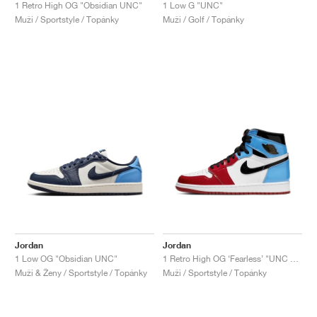
FIELD GENERAL
CRAZE
ADIRACER
MULE
471
GEL-CUMULUS 16
G.T. CUT
FORCE 58
TEKKIRA CUP
508
JORDAN
1 Retro High OG "Obsidian UNC"
1 Low G "UNC"
Muži / Sportstyle / Topánky
Muži / Golf / Topánky
KILLSHOT 2
MOTO 2K
ITALIA
LEGACY 312
ALLERDALE
G.T. FUTURE
PS8
ALOHA SUPER
600
TOTAL 90
PHENOMENA
FORUM
JUMPMAN JACK
2000
VERTEBRAE
808
AVA ROVER
1000
HAMBURG
204L
AIR MAX 95
933
MIND
860V2
AIR RIFT
Jordan
Jordan
1 Low OG "Obsidian UNC"
1 Retro High OG ‘Fearless’ "UNC Chicago"
Muži & Ženy / Sportstyle / Topánky
Muži / Sportstyle / Topánky