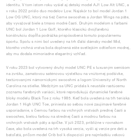
identitu. V tom istom roku vyšiel aj detský model AJ1 Low Alt UNC, a
v roku 2022 prišlo duo modelov Low. Najskôr to bol model Jordan 1
Low OG UNC, ktorý má tiež čierne swooshes a Jordan Wings na päte,
aby vyvažoval biele a tmavo modré časti. Druhým modelom s farbami
UNC bol Jordan 1 Low Golf, ktorého klasickú dvojfarebnú
konštrukciu dopĺňa podrážka prispôsobená tomuto populárnemu
športu. Spolu s nimi bol uvedený na trh ďalší dámsky model Mid,
ktorého vrchná vrstva bola doplnená ešte svetlejším odtieňom modrej,
aby mu dodala mimoriadne elegantný vzhľad.
V roku 2023 bol vytvorený druhý model UNC PE s luxusným semišom
na zvršku, zamatovou saténovou výstelkou na vnútornej podšívke,
textúrovanými námorníckymi swooshmi a logom University of North
Carolina na stielke. Medzitým sa UNC pridala k neustále rastúcemu
zoznamu farebných variácií, ktoré reprodukujú dynamické farebné
bloky modelu Black Toe z roku 1985. Keď bola uvedená na trh teniska
Jordan 1 High UNC Toe, priniesla so sebou nové zaujímavé farebné
usporiadanie, s čiernou farbou na vrchných vrstvách prednej časti a
swooshes, bielou farbou na strednej časti a modrou farbou na
vrchných vrstvách päty a špičke. V júli 2023, približne v rovnakom
čase, ako bola uvedená na trh vysoká verzia, vyšli aj verzie pre deti a
batoľatá, pričom model Crib bol k dispozícii pre najmladšiu vekovú