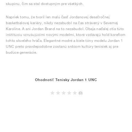
skupinu, čím sa stal dostupným pre všetkých.
Napriek tomu, že tvoril len malú časť Jordanovej desaťročnej
basketbalovej kariéry, nikdy nezabudol na čas strávený v Severnej
Karolíne. A ani Jordan Brand na to nezabudol. Obaja naďalej ctia túto
inštitúciu vzrušujúcimi novými modelmi, ktoré vzdávajú hold koreňom
tohto skvelého hráča. Elegantné modré a biele tóny modelu Jordan 1
UNC preto pravdepodobne zostanú srdcom kultúry tenisiek aj pre
budúce generácie.
Ohodnotiť Tenisky Jordan 1 UNC
(0)