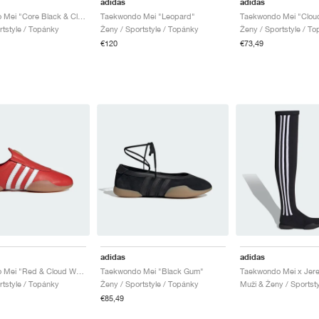
adidas
adidas
Taekwondo Mei "Core Black & Cloud White"
Taekwondo Mei "Leopard"
rtstyle / Topánky
Ženy / Sportstyle / Topánky
Ženy / Sportstyle / T
€120
€73,49
adidas
adidas
Taekwondo Mei "Red & Cloud White"
Taekwondo Mei "Black Gum"
rtstyle / Topánky
Ženy / Sportstyle / Topánky
Muži & Ženy / Sportst
€85,49