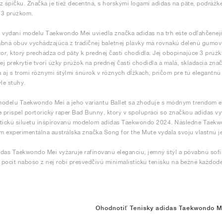
z špičku. Značka je tiež decentná, s horskými logami adidas na päte, podrážke 
 3 prúžkom.
 vydaní modelu Taekwondo Mei uviedla značka adidas na trh ešte odľahčenej
bná obuv vychádzajúca z tradičnej baletnej plavky má rovnakú delenú gumovú
vor, ktorý prechádza od päty k prednej časti chodidla. Jej obopínajúce 3 prúžk
jej prekrytie tvorí úzky prúžok na prednej časti chodidla a malá, skladacia zn
 aj s tromi rôznymi štýlmi šnúrok v rôznych dĺžkach, pričom pre tú elegantnú 
ýle stuhy.
odelu Taekwondo Mei a jeho variantu Ballet sa zhoduje s módnym trendom ele
e prispel portorický raper Bad Bunny, ktorý v spolupráci so značkou adidas vy
tickú siluetu inšpirovanú modelom adidas Taekwondo 2024. Následne Taekwon
ým experimentálna austrálska značka Song for the Mute vydala svoju vlastnú j
das Taekwondo Mei vyžaruje rafinovanú eleganciu, jemný štýl a pôvabnú sofis
pocit naboso z nej robí presvedčivú minimalistickú tenisku na bežné každode
Ohodnotiť Tenisky adidas Taekwondo M