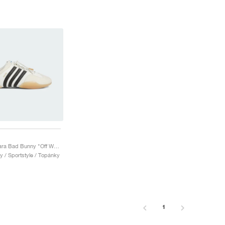
Ballerina para Bad Bunny "Off White & Core Black"
y / Sportstyle / Topánky
1