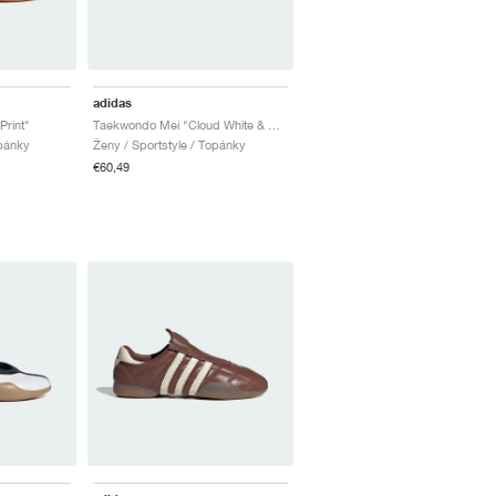
adidas
rint"
Taekwondo Mei "Cloud White & Silver Metallic"
opánky
Ženy / Sportstyle / Topánky
€60,49