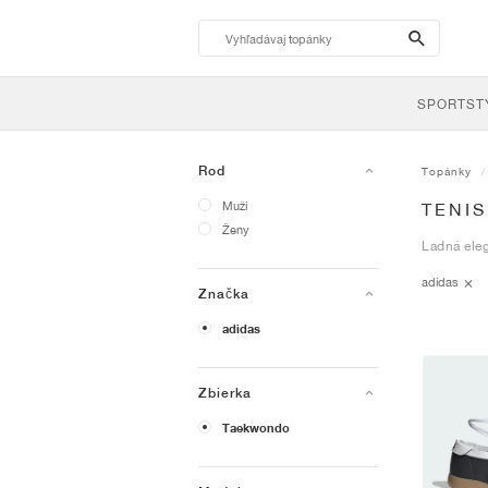
search-
btn
SPORTST
Rod
Topánky
Muži
TENI
Ženy
Ladná ele
adidas
Značka
adidas
Zbierka
Taekwondo