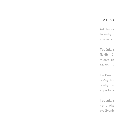
TAEK
Adidas vy
topánky z
adidas v 
Topánky 
flexibiln
mieste, k
objavujú 
Taekwondo
bočných s
poskytujú
superľah
Topánky a
nohu. Ak
prešívani