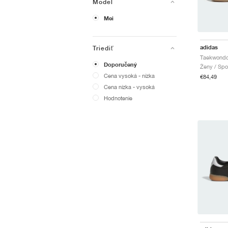
Model
Mei
adidas
Triediť
Doporučený
Ženy / Spo
Cena vysoká - nízka
€84,49
Cena nízka - vysoká
Hodnotenie