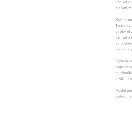
vzhľad ce
ovinutým
Krátko po
Táto pôva
široký ot
vzhľad a 
sa dodáva
sada v št
Vydanie m
popularit
minimalis
a Kith, k
Model adi
pohodlný 