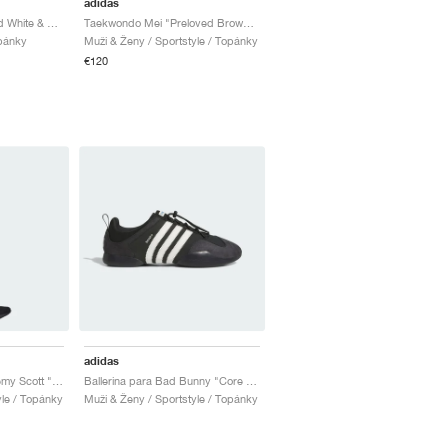
adidas
Taekwondo Mei "Cloud White & Core Black"
Taekwondo Mei "Preloved Brown & Cream White"
opánky
Muži & Ženy / Sportstyle / Topánky
€120
adidas
Taekwondo Mei x Jeremy Scott "Core Black & Cloud White"
Ballerina para Bad Bunny "Core Black & Chalk White"
yle / Topánky
Muži & Ženy / Sportstyle / Topánky