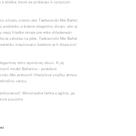
a stielke, ktoré sa pridávajú k výrazným
šiu siluetu známu ako Taekwondo Mei Ballet.
 podrážku a krásne elegantný dizajn, ako aj
y majú hladké okraje pre ešte uhladenejší
ačková záložka na päte. Taekwondo Mei Ballet
estetiku inšpirovanú baletom je k dispozícii
gantnej retro športovej obuvi. K jej
tvoril model Ballerina - podobne
do Mei pretvorili lifestylové značky atmos
edinečnú verziu.
tikovanosť. Mimoriadne ľahká a agilná, jej
nné použitie.
ei