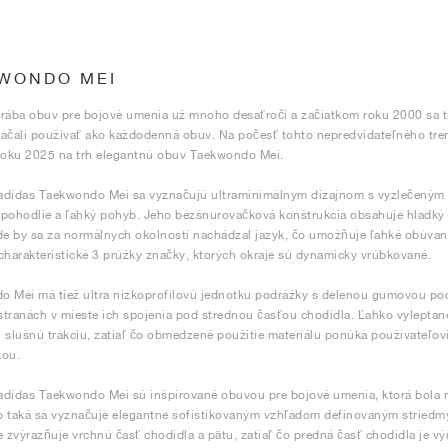
WONDO MEI
rába obuv pre bojové umenia už mnoho desaťročí a začiatkom roku 2000 sa ti
ačali používať ako každodenná obuv. Na počesť tohto nepredvídateľného tr
roku 2025 na trh elegantnú obuv Taekwondo Mei.
adidas Taekwondo Mei sa vyznačujú ultraminimálnym dizajnom s vyzlečeným 
é pohodlie a ľahký pohyb. Jeho bezšnurovačková konštrukcia obsahuje hlad
de by sa za normálnych okolností nachádzal jazyk, čo umožňuje ľahké obúva
charakteristické 3 prúžky značky, ktorých okraje sú dynamicky vrúbkované.
 Mei má tiež ultra nízkoprofilovú jednotku podrážky s delenou gumovou pod
tranách v mieste ich spojenia pod strednou časťou chodidla. Ľahko vyleptané l
 slušnú trakciu, zatiaľ čo obmedzené použitie materiálu ponúka používateľovi 
kou.
didas Taekwondo Mei sú inšpirované obuvou pre bojové umenia, ktorá bola n
o taká sa vyznačuje elegantne sofistikovaným vzhľadom definovaným stried
e zvýrazňuje vrchnú časť chodidla a pätu, zatiaľ čo predná časť chodidla je vý