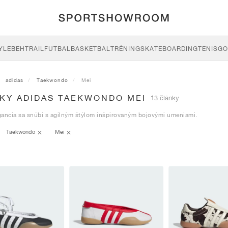
YLE
BEH
TRAIL
FUTBAL
BASKETBAL
TRÉNING
SKATEBOARDING
TENIS
GO
adidas
Taekwondo
Mei
SKY ADIDAS TAEKWONDO MEI
13 články
gancia sa snúbi s agilným štýlom inšpirovaným bojovými umeniami.
Taekwondo
Mei