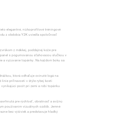
eto elegantné, nízkoprofilové tréningové
endu z obdobia Y2K uviedla spoločnosť
zvrškom z mäkkej, poddajnej kože pre
ký panel s pogumovanou sťahovacou slučkou v
nie a vyzúvanie topánky. Na každom boku sa
rážkou, ktorá odhaľuje ovinuté logá na
ínie priľnavosti v štýle rybej kosti
vynikajúci pocit pri zemi a robí topánku
avrhnutá pre rýchlosť, obratnosť a svižnú
mym používaním vizuálnych ozdôb. Jemné
razne bez výšiviek a predstavuje hladký