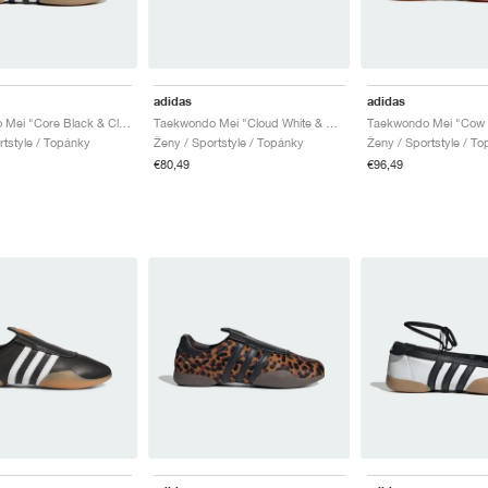
adidas
adidas
Taekwondo Mei "Core Black & Cloud White"
Taekwondo Mei "Cloud White & Better Scarlet"
Taekwondo Mei "Cow P
rtstyle / Topánky
Ženy / Sportstyle / Topánky
Ženy / Sportstyle / T
€80,49
€96,49