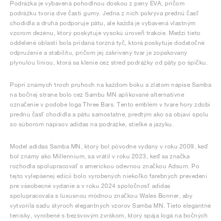
Podrážka je vybavená pohodlnou doskou z peny EVA, pričom
podrážku tvoria dve časti gumy. Jedna z nich pokrýva prednú časť
chodidla a druhá podporuje pätu, ale každá je vybavená vlastným
vzorom dezénu, ktorý poskytuje vysokú úroveň trakcie. Medzi tieto
oddelené oblasti bola pridaná torzná tyč, ktorá poskytuje dodatočné
odpruženie a stabilitu, pričom jej zakrivený tvar je zopakovaný
plynulou líniou, ktorá sa klenie cez stred podrážky od päty po špičku.
Popri známych troch pruhoch na každom boku a zlatom nápise Samba
na bočnej strane bolo cez Sambu MN aplikované alternatívne
označenie v podobe loga Three Bars. Tento emblém v tvare hory zdobí
prednú časť chodidla a pätu samostatne, predtým ako sa objaví spolu
so súborom nápisov adidas na podrážke, stielke a jazyku.
Model adidas Samba MN, ktorý bol pôvodne vydaný v roku 2009, keď
bol známy ako Millennium, sa vrátil v roku 2023, keď sa značka
rozhodla spolupracovať s americkou odevnou značkou Adsum. Po
tejto vylepšenej edícii bolo vyrobených niekoľko farebných prevedení
pre všeobecné vydanie a v roku 2024 spoločnosť adidas
spolupracovala s luxusnou módnou značkou Wales Bonner, aby
vytvorila sadu štyroch elegantných vzorov Samba MN. Tieto elegantné
tenisky, vyrobené s bezšvovým zvrškom, ktorý spája logá na bočných