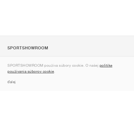
SPORTSHOWROOM
O nás
SPORTSHOWROOM používa súbory cookie. O našej
politike
Kontakt
používania súborov cookie
.
Sitemap
ďalej
Značky
Nike
Jordan
adidas
New Balance