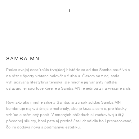
1
SAMBA MN
Počas svojej desaťročia trvajúcej histórie sa adidas Samba používala
na rôzne športy vrátane halového futbalu. Časom sa z nej stala
vyhľadávaná lifestylová teniska, ale mnohé jej varianty naďalej
oslavujú jej športové korene a Samba MN je jednou z najvýraznejších.
Rovnako ako mnohé siluety Samba, aj zvršok adidas Samba MN
kombinuje najkvalitnejšie materiály, ako je koža a semiš, pre hladký
vzhľad a prémiový pocit. V mnohých ohľadoch si zachovávajú štýl
pôvodnej siluety, hoci päta aj predná časť chodidla boli prepracované,
čo im dodáva novú a podmanivú estetiku.