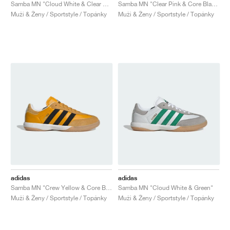
FIELD GENERAL
CRAZE
ADIRACER
MULE
471
GEL-CUMULUS 16
G.T. CUT
FORCE 58
TEKKIRA CUP
508
JORDAN
Samba MN "Cloud White & Clear Sky"
Samba MN "Clear Pink & Core Black"
Muži & Ženy / Sportstyle / Topánky
Muži & Ženy / Sportstyle / Topánky
KILLSHOT 2
MOTO 2K
ITALIA
LEGACY 312
ALLERDALE
G.T. FUTURE
PS8
ALOHA SUPER
600
TOTAL 90
PHENOMENA
FORUM
JUMPMAN JACK
2000
VERTEBRAE
808
AVA ROVER
1000
HAMBURG
204L
AIR MAX 95
933
MIND
860V2
AIR RIFT
adidas
adidas
Samba MN "Crew Yellow & Core Black"
Samba MN "Cloud White & Green"
Muži & Ženy / Sportstyle / Topánky
Muži & Ženy / Sportstyle / Topánky