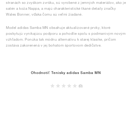
stranách so zvyškom zvršku, sú vyrobené z jemných materiálov, ako je
satén a koža Nappa, a majú charakteristické tkané detaily značky
Wales Bonner, vďaka čomu sú veľmi žiadané.
Model adidas Samba MN obsahuje aktualizované prvky, ktoré
poskytujú vynikajúcu podporu a pohodlie spolu s podmanivým novým
vzhľadom. Ponúka tak módnu alternatívu k starej klasike, pričom
zostáva zakorenená v jej bohatom športovom dedičstve.
Ohodnotiť Tenisky adidas Samba MN
(0)