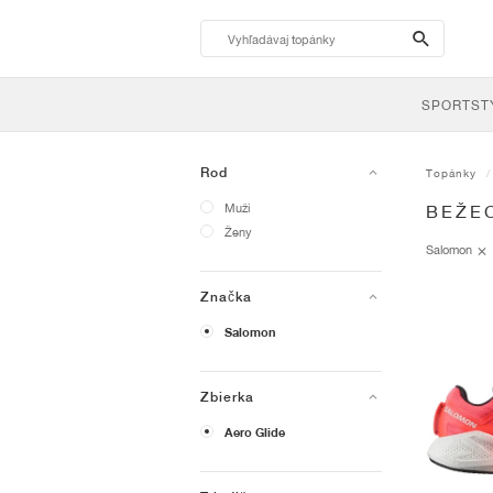
search-
btn
SPORTST
Rod
Topánky
Muži
BEŽE
Ženy
Salomon
Značka
Salomon
Zbierka
Aero Glide