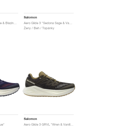
Salomon
Aero Glide 3 "Vanilla Ice & Blazing Yellow"
Aero Glide 3 "Sedona Sage & Vanilla Ice"
Ženy / Beh / Topánky
Salomon
ue"
Aero Glide 3 GRVL "Wren & Vanilla Ice"