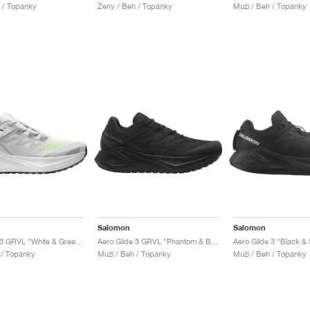
 / Topánky
Ženy / Beh / Topánky
Muži / Beh / Topánky
Salomon
Salomon
Aero Glide 3 GRVL "White & Green Gecko"
Aero Glide 3 GRVL "Phantom & Black"
Aero Glide 3 "Black & 
 / Topánky
Muži / Beh / Topánky
Muži / Beh / Topánky