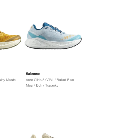
Salomon
Aero Glide 3 GRVL "Spicy Mustard & Deep Lichen Green"
Aero Glide 3 GRVL "Ballad Blue & White"
Muži / Beh / Topánky