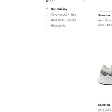
Triediť
Doporučený
Cena vysoká - nízka
Salomon
Cena nízka - vysoká
Aero Glide
Ženy / Beh
Hodnotenie
Salomon