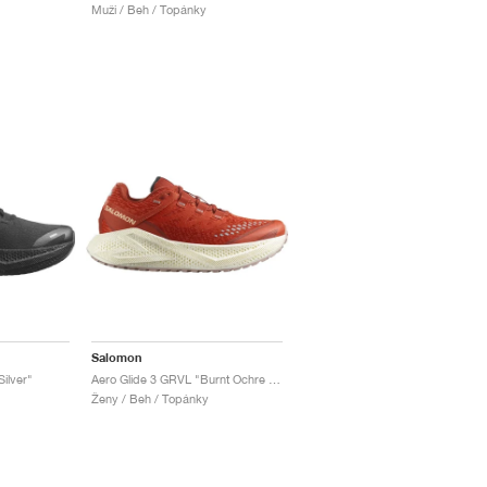
Muži / Beh / Topánky
Salomon
Silver"
Aero Glide 3 GRVL "Burnt Ochre & Vanilla Ice"
Ženy / Beh / Topánky