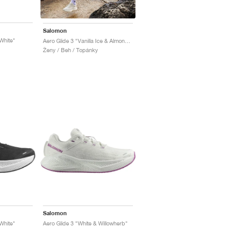
Salomon
White"
Aero Glide 3 "Vanilla Ice & Almond Milk"
Ženy / Beh / Topánky
Salomon
White"
Aero Glide 3 "White & Willowherb"