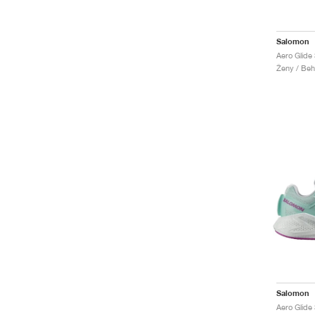
Salomon
Aero Glide
Ženy / Beh
Salomon
Aero Glide