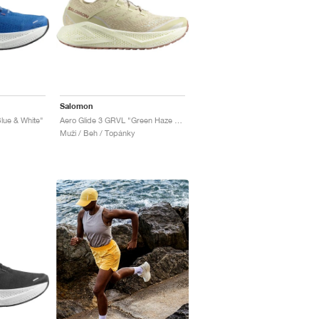
Salomon
lue & White"
Aero Glide 3 GRVL "Green Haze & Vanilla Ice"
Muži / Beh / Topánky