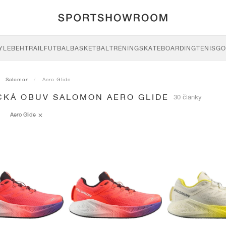
YLE
BEH
TRAIL
FUTBAL
BASKETBAL
TRÉNING
SKATEBOARDING
TENIS
GO
Salomon
Aero Glide
CKÁ OBUV SALOMON AERO GLIDE
30 články
Aero Glide