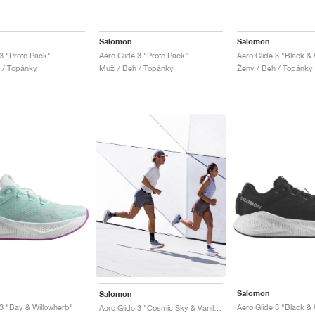
Salomon
Salomon
 3 "Proto Pack"
Aero Glide 3 "Proto Pack"
Aero Glide 3 "Black & 
 / Topánky
Muži / Beh / Topánky
Ženy / Beh / Topánky
Salomon
Salomon
 3 "Bay & Willowherb"
Aero Glide 3 "Black & 
Aero Glide 3 "Cosmic Sky & Vanilla Ice"