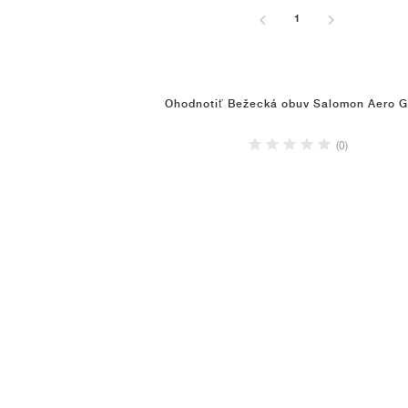
1
Ohodnotiť Bežecká obuv Salomon Aero G
(0)