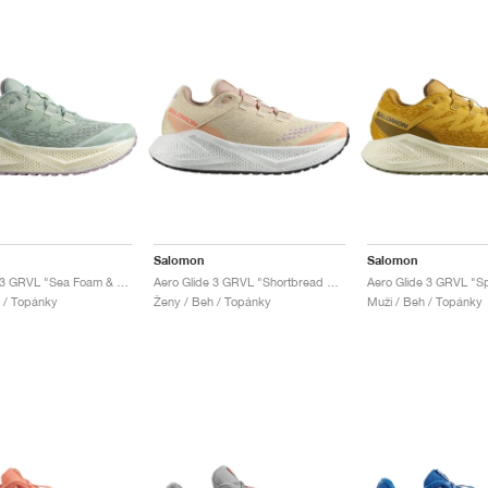
Salomon
Salomon
Aero Glide 3 GRVL "Sea Foam & Vanilla Ice"
Aero Glide 3 GRVL "Shortbread & Fusion Coral"
 / Topánky
Ženy / Beh / Topánky
Muži / Beh / Topánky