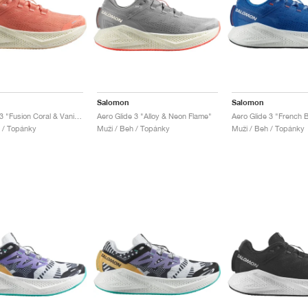
Salomon
Salomon
Aero Glide 3 "Fusion Coral & Vanilla Ice"
Aero Glide 3 "Alloy & Neon Flame"
Aero Glide 3 "French B
 / Topánky
Muži / Beh / Topánky
Muži / Beh / Topánky