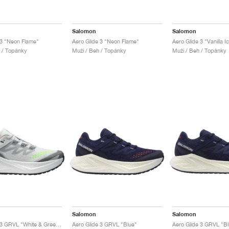
Salomon
Salomon
 3 "Neon Flame"
Aero Glide 3 "Neon Flame"
 / Topánky
Muži / Beh / Topánky
Muži / Beh / Topánky
Salomon
Salomon
Aero Glide 3 GRVL "White & Green Gecko"
Aero Glide 3 GRVL "Blue"
Aero Glide 3 GRVL "Bl