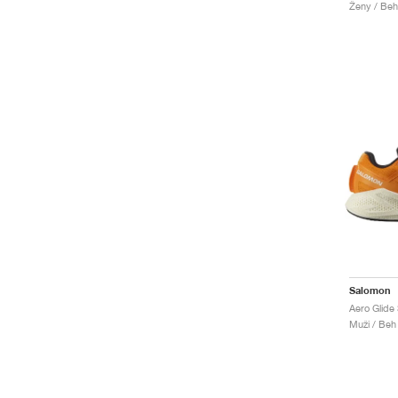
Ženy / Beh
Salomon
Aero Glide
Muži / Beh