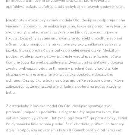
priľnavosti a uhlovými ohybovými drážkami, ktoré vytvárajú
spoľahlivú trakciu a uľahčujú istý pohyb aj v mokrých podmienkach.
Navrhnutý sieťovinový zvršok modelu Cloudeclipse podporuje nohu
viacerými spôsobmi. Je mäkká a pružná, takže sa pohodlne vytvaruje
okolo nohy, a integrovaný jazyk je plne klinový, aby nohu pevne
fixoval. Bezpečný systém šnurovania tento efekt umocňuje svojimi
očkami pripomínajúcimi šnúrky, rovnako ako značková nášivka na
jazyku, ktorá ponúka ďalšie pútka po celej svojej dĺžke. Medzitým
podporný, ale pružný pätový pult ešte viac zlepšuje fixáciu, vďaka
čomu je topánka oveľa stabilnejšia. Dvojitá vrstva sieťoviny dodáva
zvršku prekvapivú odolnosť, najmä v prednej časti chodidla, kde
strategicky umiestnená funkčná výšivka poskytuje dodatočnú
ochranu. Cez špičku a boky sa objavujú veľké vetracie otvory, ktoré
zabezpečujú, že noha zostane chladná a pohodlná počas každého
behu.
Z estetického hľadiska model On Cloudeclipse vyvažuje svoju
prehnanú, nápadnú podrážku s elegantne štýlovým zvrškom, čím
vytvára pôsobivý vzhľad. Reflexné logá zvýrazňujú pätu a boky, zatiaľ
čo dynamické línie zdobia prednú časť chodidla, pričom ich hranatý
dizajn zodpovedá odvážnemu tvaru X Speedboard viditeľnému cez