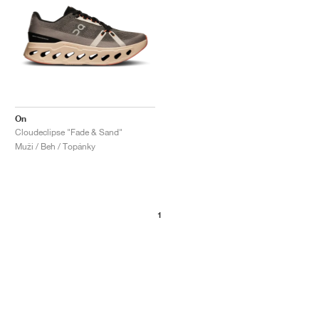
On
Cloudeclipse "Fade & Sand"
Muži / Beh / Topánky
1