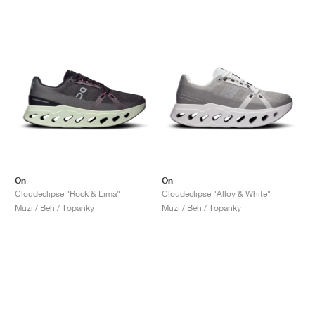
On
On
Cloudeclipse "Rock & Lima"
Cloudeclipse "Alloy & White"
Muži / Beh / Topánky
Muži / Beh / Topánky