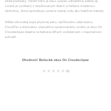
stred podrážky. Okrem toho je obuv vysoko udržateľná, keďže jej
zvršok je vyrobený z recyklovaných tkanín a farbený modernou
technikou, ktorá spotrebuje výrazne menej vody ako tradičné metódy.
Vďaka obrovskej kope plyšovej peny, špičkovému odpruženiu
CloudTec a štýlovému, starostlivo spracovanému zvršku je obuv On
Cloudeclipse ideálna na behanie dlhých vzdialeností v maximálnom
pohodlí.
Ohodnotiť Bežecká obuv On Cloudeclipse
(0)