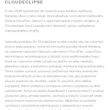
CLOUDECLIPSE
V roku 2020 spoločnosť On rozšírila svoju kolekciu špičkovej
bežeckej obuvi o sériu siluet, ktoré obsahujú nové verzie značkového
tlmenia CloudTec. Jedným z najpríťažlivejších z týchto modelov je
Cloudeclipse, ktorý je podporený doposiaľ najviac vyskladanou
medzipodrážkou značky.
Jednotka podrážky On Cloudeclipse je taká vysoká, ako len môže byť,
pričom stále zostáva v limite 40 mm podľa pravidiel World Athletics.
Je vybavená najnovším fázovým odpružením CloudTec - pokročilou
technológiou pozostávajúcou z dutých rúrok podlhovastého tvaru,
ktoré sa v plynulom slede od päty po špičku na seba nabaľujú,
absorbujú nárazy a starostlivo prenášajú hmotnosť bežca počas behu.
Tento systém vyvinutý pomocou počítačovej techniky známej ako
analýza konečných prvkov je optimalizovaný tak, aby poskytoval
plynulý prechod cez chodidlo, zatiaľ čo použitie ultra mäkkej
superpeny Helion poskytuje vynikajúcu ochranu a podporu na dlhé
vzdialenosti. Nylonová doska Speedboard v tvare písmena X vyvažuje
plyšovosť peny, prináša stabilitu, kontrolu a odozvu a zároveň vedie
bežca hnacím motorom pri každom kroku. Medzitým je podrážka
vyrobená z neuveriteľne odolnej gumy s diamantovým vzorom