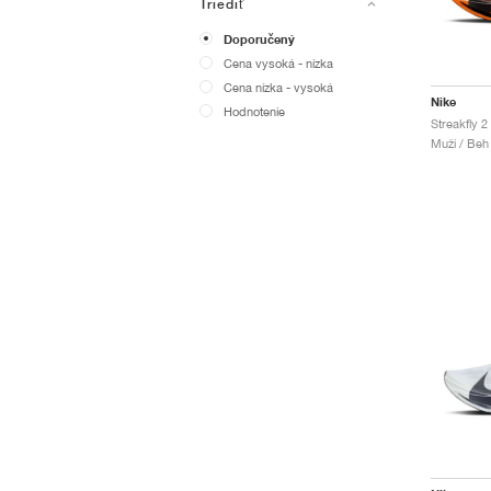
Triediť
Doporučený
Cena vysoká - nízka
Cena nízka - vysoká
Nike
Hodnotenie
Streakfly 2
Muži / Beh