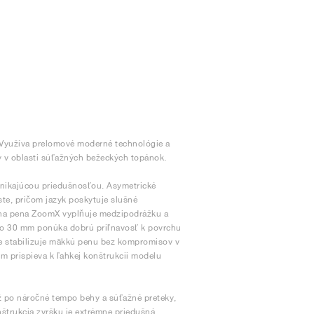
. Využíva prelomové moderné technológie a
y v oblasti súťažných bežeckých topánok.
vynikajúcou priedušnosťou. Asymetrické
ste, pričom jazyk poskytuje slušné
ívna pena ZoomX vyplňuje medzipodrážku a
 ako 30 mm ponúka dobrú priľnavosť k povrchu
e stabilizuje mäkkú penu bez kompromisov v
ím prispieva k ľahkej konštrukcii modelu
 po náročné tempo behy a súťažné preteky,
štrukcia zvršku je extrémne priedušná,