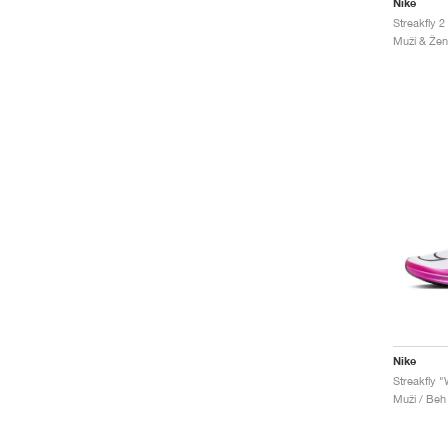
Nike
Streakfly 2
Muži & Žen
Nike
Streakfly "
Muži / Beh