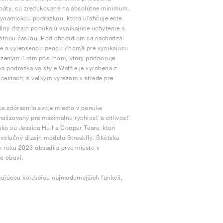
e päty, sú zredukované na absolútne minimum.
odynamickou podrážkou, ktorá uľahčuje ešte
dlný dizajn ponúkajú vynikajúce uchytenie a
 pätnou časťou. Pod chodidlom sa nachádza
te a vylepšenou penou ZoomX pre vynikajúcu
 zníženým 4 mm posunom, ktorý podporuje
á podrážka vo štýle Waffle je vyrobená z
h cestách, s veľkým výrezom v strede pre
ka zdôraznila svoje miesto v ponuke
alizovaný pre maximálnu rýchlosť a citlivosť
ako sú Jessica Hull a Cooper Teare, ktorí
evolučný dizajn modelu Streakfly. Škótska
v roku 2023 obsadila prvé miesto v
o obuvi.
mujúcou kolekciou najmodernejších funkcií,