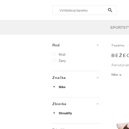
search-
btn
SPORTST
Rod
Topánky
Muži
BEŽE
Ženy
Aerodynami
Nike
Značka
Nike
Zbierka
Streakfly