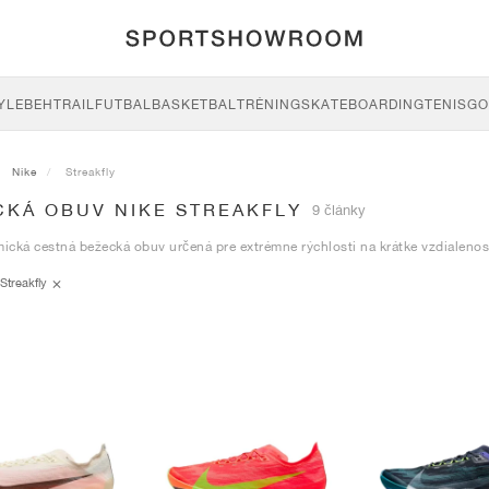
YLE
BEH
TRAIL
FUTBAL
BASKETBAL
TRÉNING
SKATEBOARDING
TENIS
GO
Nike
Streakfly
CKÁ OBUV NIKE STREAKFLY
9 články
cká cestná bežecká obuv určená pre extrémne rýchlosti na krátke vzdialenost
Streakfly