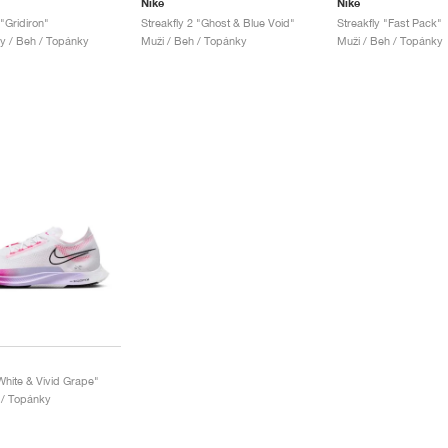
Nike
Nike
 "Gridiron"
Streakfly 2 "Ghost & Blue Void"
Streakfly "Fast Pack"
y / Beh / Topánky
Muži / Beh / Topánky
Muži / Beh / Topánky
White & Vivid Grape"
 / Topánky