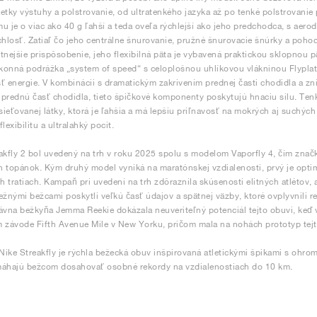
etky výstuhy a polstrovanie, od ultratenkého jazyka až po tenké polstrovani
u je o viac ako 40 g ľahší a teda oveľa rýchlejší ako jeho predchodca, s aer
chlosť. Zatiaľ čo jeho centrálne šnurovanie, pružné šnurovacie šnúrky a poho
tnejšie prispôsobenie, jeho flexibilná päta je vybavená praktickou sklopnou
onná podrážka „system of speed“ s celoplošnou uhlíkovou vlákninou Flypla
ť energie. V kombinácii s dramatickým zakrivením prednej časti chodidla a
prednú časť chodidla, tieto špičkové komponenty poskytujú hnaciu silu. Tenk
 sieťovanej látky, ktorá je ľahšia a má lepšiu priľnavosť na mokrých aj suchýc
lexibilitu a ultralahký pocit.
akfly 2 bol uvedený na trh v roku 2025 spolu s modelom Vaporfly 4, čím znač
 topánok. Kým druhý model vyniká na maratónskej vzdialenosti, prvý je optim
ch tratiach. Kampaň pri uvedení na trh zdôraznila skúsenosti elitných atlétov, 
ežnými bežcami poskytli veľkú časť údajov a spätnej väzby, ktoré ovplyvnili r
ávna bežkyňa Jemma Reekie dokázala neuveriteľný potenciál tejto obuvi, keď 
 závode Fifth Avenue Mile v New Yorku, pričom mala na nohách prototyp tejt
ike Streakfly je rýchla bežecká obuv inšpirovaná atletickými špikami s ohro
máhajú bežcom dosahovať osobné rekordy na vzdialenostiach do 10 km.