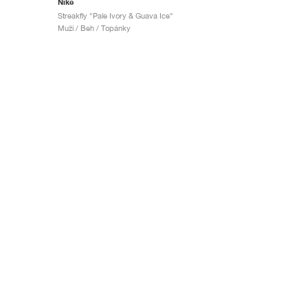
Nike
Streakfly "Pale Ivory & Guava Ice"
Muži / Beh / Topánky