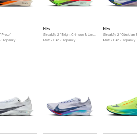
Nike
Nike
 "Proto"
Streakfly 2 "Bright Crimson & Lime Blast"
 / Topánky
Muži / Beh / Topánky
Muži / Beh / Topánky