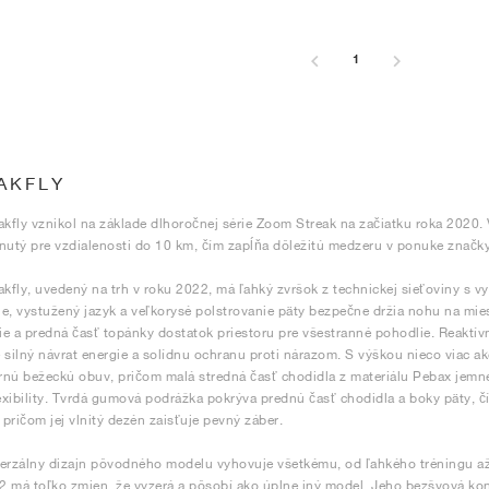
1
AKFLY
akfly vznikol na základe dlhoročnej série Zoom Streak na začiatku roka 2020
nutý pre vzdialenosti do 10 km, čím zapĺňa dôležitú medzeru v ponuke značk
akfly, uvedený na trh v roku 2022, má ľahký zvršok z technickej sieťoviny s 
e, vystužený jazyk a veľkorysé polstrovanie päty bezpečne držia nohu na mie
e a predná časť topánky dostatok priestoru pre všestranné pohodlie. Reakt
 silný návrat energie a solídnu ochranu proti nárazom. S výškou nieco viac
nú bežeckú obuv, pričom malá stredná časť chodidla z materiálu Pebax jemn
lexibility. Tvrdá gumová podrážka pokrýva prednú časť chodidla a boky päty, č
, pričom jej vlnitý dezén zaisťuje pevný záber.
erzálny dizajn pôvodného modelu vyhovuje všetkému, od ľahkého tréningu až
 2 má toľko zmien, že vyzerá a pôsobí ako úplne iný model. Jeho bezšvová kon