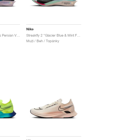
Nike
Streakfly 2 "Obsidian & Persian Violet"
Streakfly 2 "Glacier Blue & Mint Foam"
Muži / Beh / Topánky