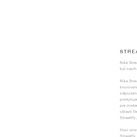
STRE
Nike Stre
bol navrh
Nike Stre
šnurovani
odpruženi
poskytuje
pre moder
oblasti f
Streakfly
Hoci univ
Streakfly