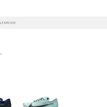
LF
ARCHÍV
i.