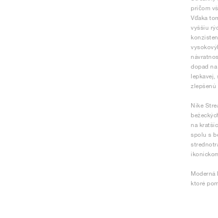
pričom vš
Vďaka tom
vyššiu rý
konzisten
vysokovýk
návratnos
dopad na 
lepkavej,
zlepšenú f
Nike Stre
bežeckých
na kratší
spolu s b
strednotr
ikonickom
Moderná N
ktoré po