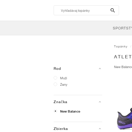
search-
btn
SPORTST
Topánky
ATLE
New Balan
Rod
Muži
Ženy
Značka
New Balance
Zbierka