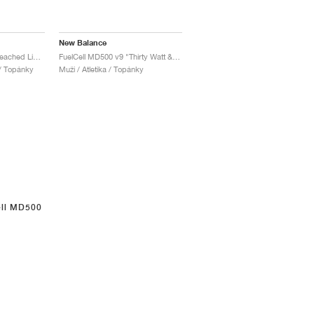
New Balance
FuelCell MD500 v9 "Bleached Lime Glo & Graphite"
FuelCell MD500 v9 "Thirty Watt & Black"
 / Topánky
Muži / Atletika / Topánky
ell MD500