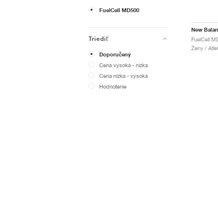
FuelCell MD500
New Bala
Triediť
FuelCell MD
Ženy / Atle
Doporučený
Cena vysoká - nízka
Cena nízka - vysoká
Hodnotenie