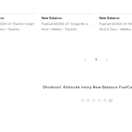
nce
New Balance
New Balance
500 v9 "Electric Indigo"
FuelCell MD500 v9 "Dragonfly & White"
tika / Topánky
Muži / Atletika / Topánky
Muži & Ženy / Atletika
1
Ohodnotiť Atletické tretry New Balance FuelC
(0)