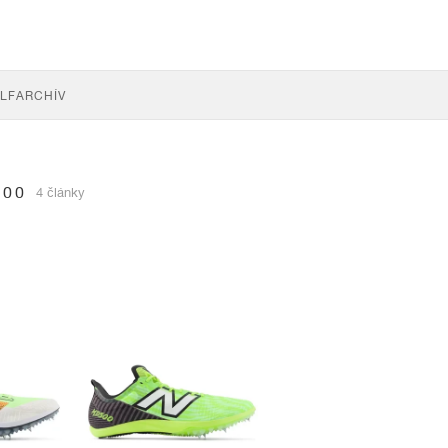
LF
ARCHÍV
500
4 články