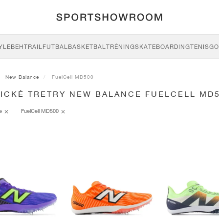
YLE
BEH
TRAIL
FUTBAL
BASKETBAL
TRÉNING
SKATEBOARDING
TENIS
GO
New Balance
FuelCell MD500
TICKÉ TRETRY NEW BALANCE FUELCELL MD
ce
FuelCell MD500