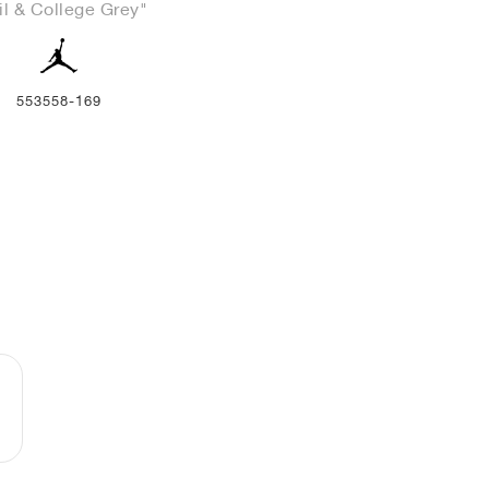
il & College Grey"
553558-169