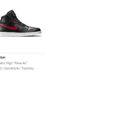
rdan
etro High "Rare Air"
i / Sportstyle / Topánky