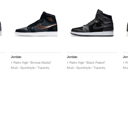
Jordan
Jordan
Jo
1 Retro High "Bronze Medal"
1 Retro High "Black Patent"
1 R
Muži / Sportstyle / Topánky
Muži / Sportstyle / Topánky
Muž