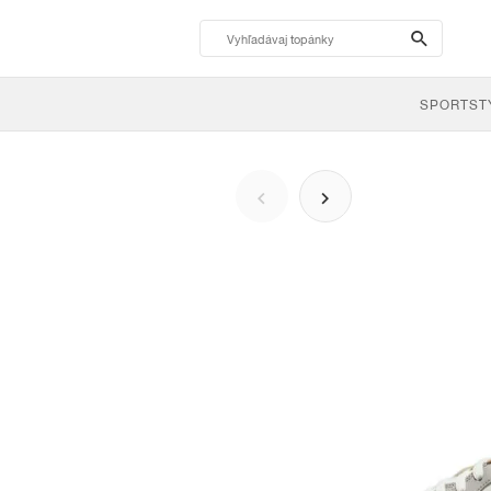
search-
btn
SPORTST