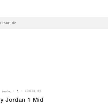
LF
ARCHÍV
Jordan
1
553558-169
ky Jordan 1 Mid