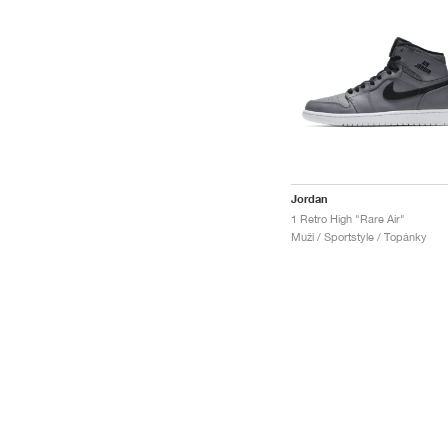
Jordan
1 Retro High "Rare Air"
Muži / Sportstyle / Topánky