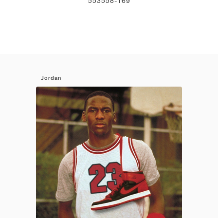
553558-169
Jordan