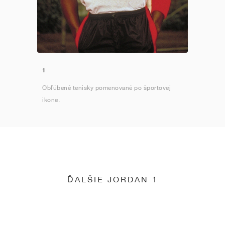
1
Obľúbené tenisky pomenované po športovej
ikone.
ĎALŠIE JORDAN 1