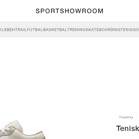
YLE
BEH
TRAIL
FUTBAL
BASKETBAL
TRÉNING
SKATEBOARDING
TENIS
GO
Topánky
Tenis