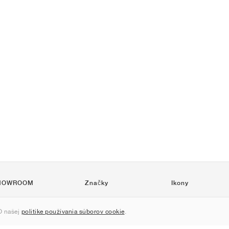
HOWROOM
Značky
Ikony
Nike
Air Force 1
 našej
politike používania súborov cookie
.
Jordan
Jordan 1
adidas
Dunk