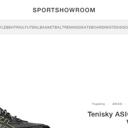
YLE
BEH
TRAIL
FUTBAL
BASKETBAL
TRÉNING
SKATEBOARDING
TENIS
GO
Topánky
ASICS
Tenisky AS