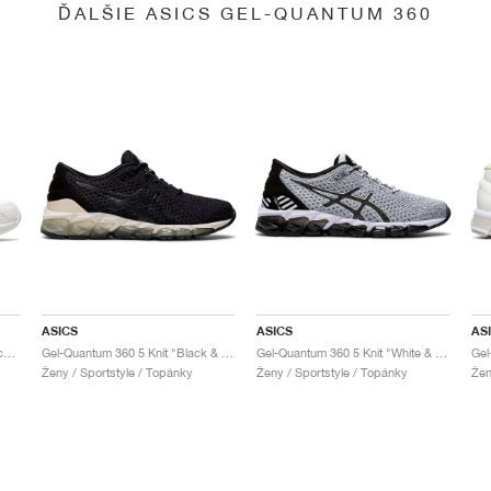
ĎALŠIE ASICS GEL-QUANTUM 360
ASICS
ASICS
AS
Gel-Quantum 360 6 "White & Techno Cyan"
Gel-Quantum 360 5 Knit "Black & Cozy Pink"
Gel-Quantum 360 5 Knit "White & Black"
Ženy / Sportstyle / Topánky
Ženy / Sportstyle / Topánky
Žen