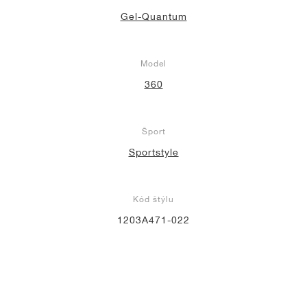
Gel-Quantum
Model
360
Šport
Sportstyle
Kód štýlu
1203A471-022