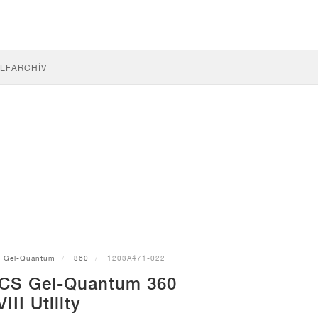
LF
ARCHÍV
Gel-Quantum
360
1203A471-022
ICS Gel-Quantum 360
VIII Utility