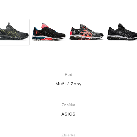
Rod
Muži / Ženy
Značka
ASICS
Zbierka