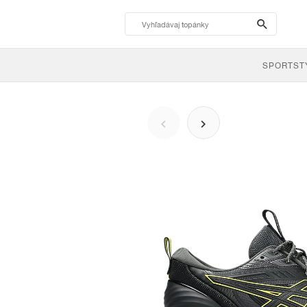
search-
btn
SPORTST