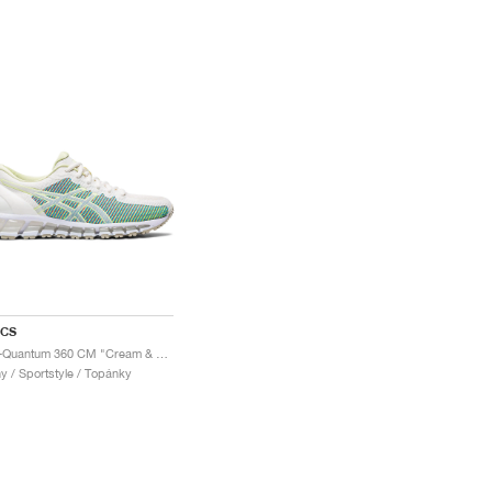
ICS
Gel-Quantum 360 CM "Cream & Huddle Yellow"
y / Sportstyle / Topánky