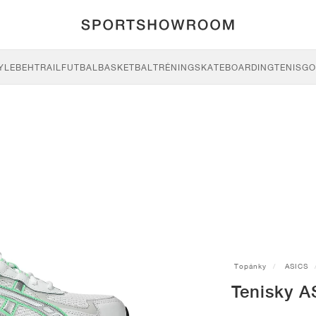
YLE
BEH
TRAIL
FUTBAL
BASKETBAL
TRÉNING
SKATEBOARDING
TENIS
GO
Topánky
ASICS
Tenisky A