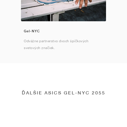
Gel-NYC
Odvážne partnerstvo dvoch špičkových
svetových značiek.
ĎALŠIE ASICS GEL-NYC 2055