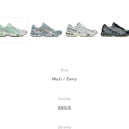
Rod
Muži / Ženy
Značka
ASICS
Zbierka