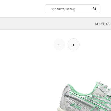
search-
btn
SPORTST