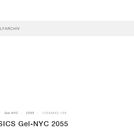
LF
ARCHÍV
Gel-NYC
2055
1203A542-105
SICS Gel-NYC 2055