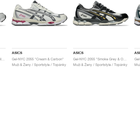
ASICS
ASICS
AS
Gel-NYC 2055 "Cream & Pure Silver"
Gel-NYC 2055 "Cream & Carbon"
Gel-NYC 2055 "Smoke Grey & Obsidian Grey"
Gel
Muži & Ženy / Sportstyle / Topánky
Muži & Ženy / Sportstyle / Topánky
Muž