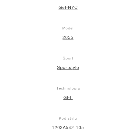
Gel-NYC
Model
2055
Šport
Sportstyle
Technológia
GEL
Kód štýlu
1203A542-105