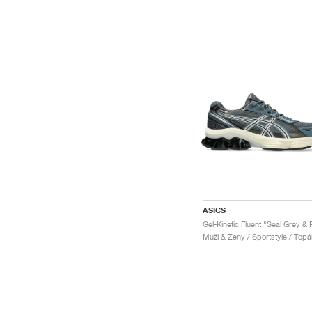
ASICS
Muži & Ženy / Sportstyle / Top