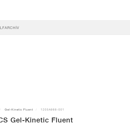
LF
ARCHÍV
Gel-Kinetic Fluent
1203A988-001
CS Gel-Kinetic Fluent