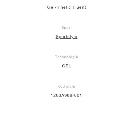
Gel-Kinetic Fluent
Šport
Sportstyle
Technológia
GEL
Kód štýlu
1203A988-001