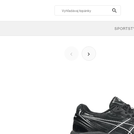
search-
btn
SPORTST