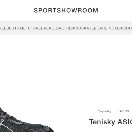
YLE
BEH
TRAIL
FUTBAL
BASKETBAL
TRÉNING
SKATEBOARDING
TENIS
GO
Topánky
ASICS
Tenisky ASI