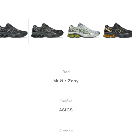
Rod
Muži / Ženy
Značka
ASICS
Zbierka