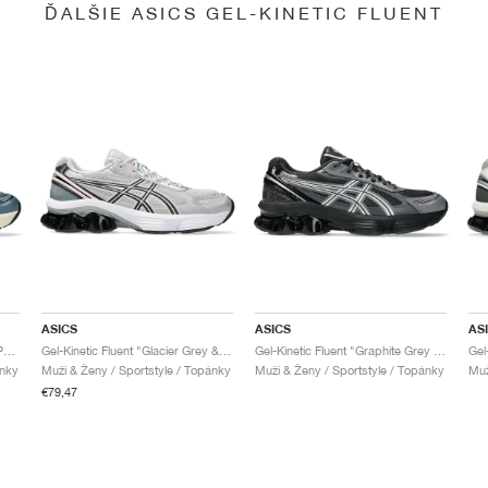
ĎALŠIE ASICS GEL-KINETIC FLUENT
ASICS
ASICS
AS
Gel-Kinetic Fluent "Seal Grey & Pure Silver"
Gel-Kinetic Fluent "Glacier Grey & Graphite Grey"
Gel-Kinetic Fluent "Graphite Grey & Pure Silver"
ánky
Muži & Ženy / Sportstyle / Topánky
Muži & Ženy / Sportstyle / Topánky
Muž
€79,47