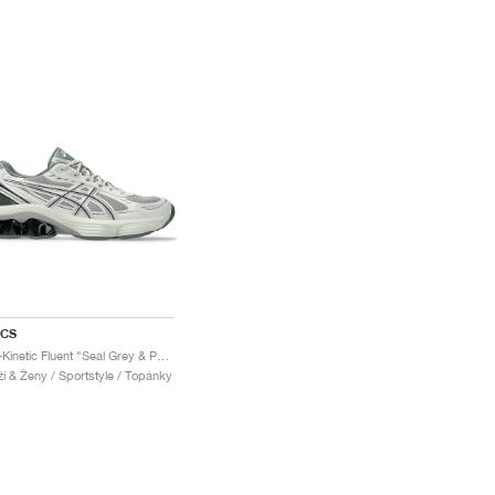
ICS
Gel-Kinetic Fluent "Seal Grey & Pure Silver"
i & Ženy / Sportstyle / Topánky