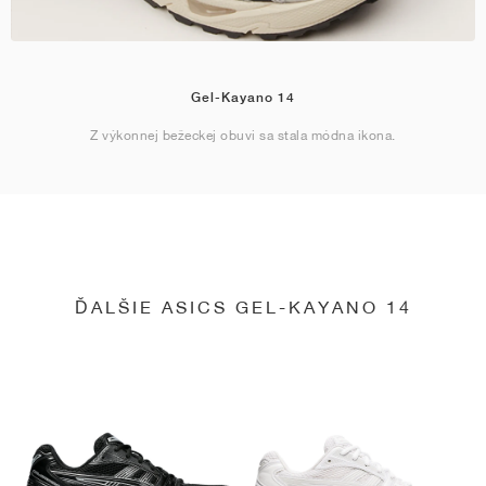
Gel-Kayano 14
Z výkonnej bežeckej obuvi sa stala módna ikona.
ĎALŠIE ASICS GEL-KAYANO 14