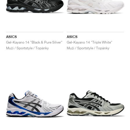
ASICS
ASICS
Gel-Kayano 14 "Black & Pure Silver"
Gel-Kayano 14 "Triple White"
Muži / Sportstyle / Topánky
Muži / Sportstyle / Topánky