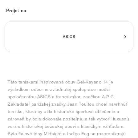
FIELD GENERAL
CRAZE
ADIRACER
MULE
471
GEL-CUMULUS 16
G.T. CUT
FORCE 58
TEKKIRA CUP
508
JORDAN
Prejsť na
KILLSHOT 2
MOTO 2K
ITALIA
LEGACY 312
ALLERDALE
G.T. FUTURE
PS8
ALOHA SUPER
600
TOTAL 90
PHENOMENA
FORUM
JUMPMAN JACK
2000
VERTEBRAE
808
ASICS
AVA ROVER
1000
HAMBURG
204L
AIR MAX 95
933
MIND
860V2
Táto teniskami inšpirovaná obuv Gel-Kayano 14 je
AIR RIFT
výsledkom odborne zvládnutej spolupráce medzi
spoločnosťou ASICS a francúzskou značkou A.P.C.
Zakladateľ parížskej značky Jean Touitou chcel navrhnúť
tenisku, ktorá by ctila historické športové oblečenie a
zároveň by bola dokonale nositeľná, a tak vytvoril luxusnú
verziu historickej bežeckej obuvi s klasickým vzhľadom.
Sýto fialové tóny Midnight a Indigo Fog sa rozprestierajú