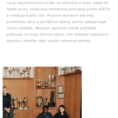
na jej asymetrickom zvršku zo sieťoviny a kože, zatiaľ čo
lesklé pruhy metalickej striebornej prerušujú pruhy ASICS
a medzipodrážku Gel. Plyšové semišové akcenty
pozdvihujú obuv a jej štýlové detaily jemne spájajú logá
oboch značiek. Napokon gumová hnedá podrážka
prikyvuje na svoje dvorné vplyvy, čím dotvára nadčasovú
športovú estetiku tejto vysoko výkonnej tenisky.