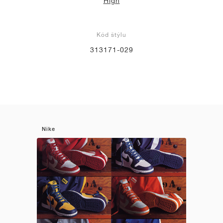
High
Kód štýlu
313171-029
Nike