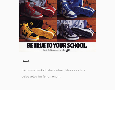
Dunk
Skromná basketbalová obuv, ktorá sa stala
celosvetovým fenoménom.