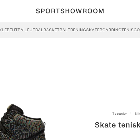
YLE
BEH
TRAIL
FUTBAL
BASKETBAL
TRÉNING
SKATEBOARDING
TENIS
GO
Topánky
Ni
Skate tenis