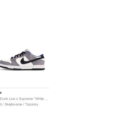
e
SB Dunk Low x Supreme "White Cement"
i / Skejtovanie / Topánky