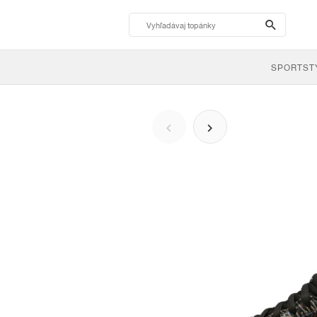
search-
btn
SPORTST