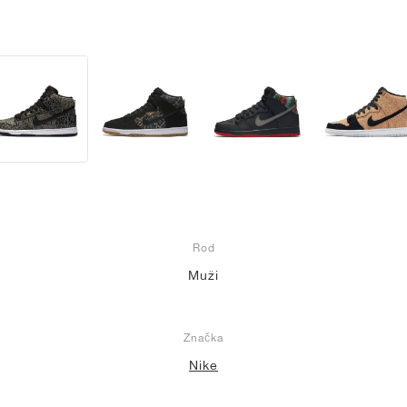
Rod
Muži
Značka
Nike