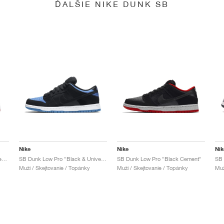
ĎALŠIE NIKE DUNK SB
Nike
Nike
Nik
SB Dunk Low x Jeff Staple "Pigeon"
SB Dunk Low Pro "Black & University Blue"
SB Dunk Low Pro "Black Cement"
Muži / Skejtovanie / Topánky
Muži / Skejtovanie / Topánky
Muž