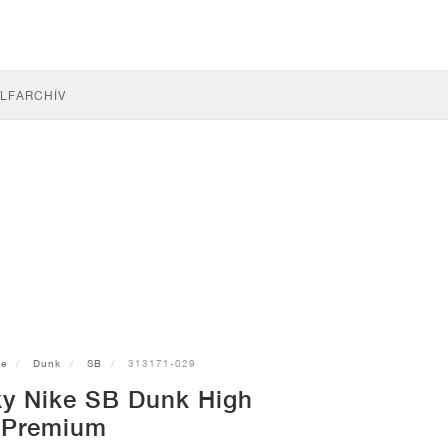
LF
ARCHÍV
ke
Dunk
SB
313171-029
ky Nike SB Dunk High
Premium