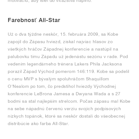
motiváciu, aby išiel do víťazstva naplno.
Farebnosť All-Star
Už o dva týždne neskôr, 15. februára 2009, sa Kobe
zapojil do Zápasu hviezd, získal najviac hlasov zo
všetkých hráčov Západnej konferencie a nastúpil na
palubovku tímu Západu už jedenástu sezónu v rade. Pod
vedením legendárneho trénera Lakers Phila Jacksona
porazil Západ Východ pomerom 146:119. Kobe sa podelil
o cenu MVP s bývalým spoluhráčom Shaquillom
O'Nealom po tom, čo predstihol hviezdy Východnej
konferencie LeBrona Jamesa a Dwyana Wada a s 27
bodmi sa stal najlepším strelcom. Počas zápasu mal Kobe
na sebe nápadnú červenú verziu svojich podpisových
nízkych topánok, ktoré sa neskôr dostali do všeobecnej
distribúcie ako farba All-Star.