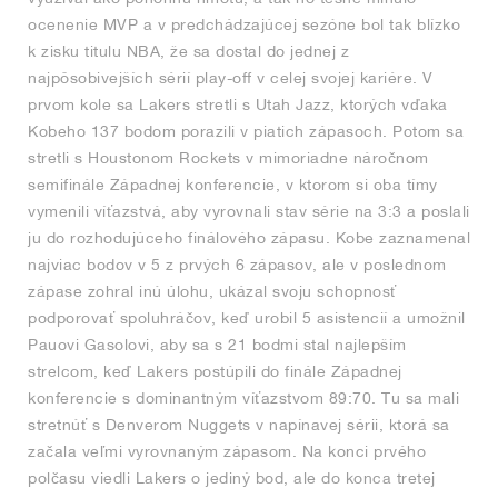
ocenenie MVP a v predchádzajúcej sezóne bol tak blízko
k zisku titulu NBA, že sa dostal do jednej z
najpôsobivejších sérií play-off v celej svojej kariére. V
prvom kole sa Lakers stretli s Utah Jazz, ktorých vďaka
Kobeho 137 bodom porazili v piatich zápasoch. Potom sa
stretli s Houstonom Rockets v mimoriadne náročnom
semifinále Západnej konferencie, v ktorom si oba tímy
vymenili víťazstvá, aby vyrovnali stav série na 3:3 a poslali
ju do rozhodujúceho finálového zápasu. Kobe zaznamenal
najviac bodov v 5 z prvých 6 zápasov, ale v poslednom
zápase zohral inú úlohu, ukázal svoju schopnosť
podporovať spoluhráčov, keď urobil 5 asistencií a umožnil
Pauovi Gasolovi, aby sa s 21 bodmi stal najlepším
strelcom, keď Lakers postúpili do finále Západnej
konferencie s dominantným víťazstvom 89:70. Tu sa mali
stretnúť s Denverom Nuggets v napínavej sérii, ktorá sa
začala veľmi vyrovnaným zápasom. Na konci prvého
polčasu viedli Lakers o jediný bod, ale do konca tretej