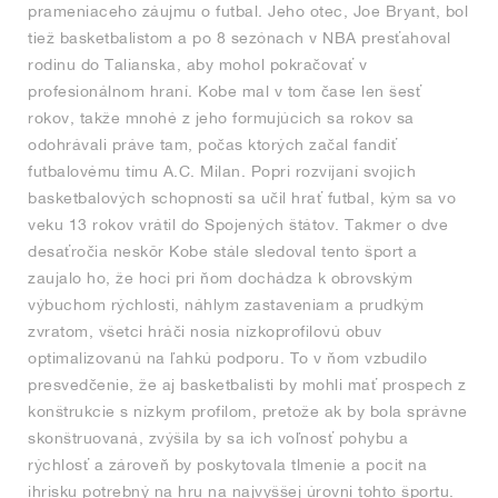
prameniaceho záujmu o futbal. Jeho otec, Joe Bryant, bol
tiež basketbalistom a po 8 sezónach v NBA presťahoval
rodinu do Talianska, aby mohol pokračovať v
profesionálnom hraní. Kobe mal v tom čase len šesť
rokov, takže mnohé z jeho formujúcich sa rokov sa
odohrávali práve tam, počas ktorých začal fandiť
futbalovému tímu A.C. Milan. Popri rozvíjaní svojich
basketbalových schopností sa učil hrať futbal, kým sa vo
veku 13 rokov vrátil do Spojených štátov. Takmer o dve
desaťročia neskôr Kobe stále sledoval tento šport a
zaujalo ho, že hoci pri ňom dochádza k obrovským
výbuchom rýchlosti, náhlym zastaveniam a prudkým
zvratom, všetci hráči nosia nízkoprofilovú obuv
optimalizovanú na ľahkú podporu. To v ňom vzbudilo
presvedčenie, že aj basketbalisti by mohli mať prospech z
konštrukcie s nízkym profilom, pretože ak by bola správne
skonštruovaná, zvýšila by sa ich voľnosť pohybu a
rýchlosť a zároveň by poskytovala tlmenie a pocit na
ihrisku potrebný na hru na najvyššej úrovni tohto športu.