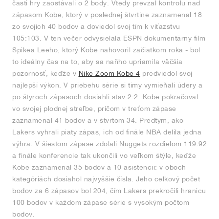
časti hry zaostávali o 2 body. Vtedy prevzal kontrolu nad
zápasom Kobe, ktorý v poslednej štvrtine zaznamenal 18
zo svojich 40 bodov a doviedol svoj tím k víťazstvu
105:103. V ten večer odvysielala ESPN dokumentárny film
Spikea Leeho, ktorý Kobe nahovoril začiatkom roka - bol
to ideálny čas na to, aby sa naňho upriamila väčšia
pozornosť, keďže v
Nike Zoom Kobe 4
predviedol svoj
najlepší výkon. V priebehu série si tímy vymieňali údery a
po štyroch zápasoch dosiahli stav 2:2. Kobe pokračoval
vo svojej plodnej streľbe, pričom v treťom zápase
zaznamenal 41 bodov a v štvrtom 34. Predtým, ako
Lakers vyhrali piaty zápas, ich od finále NBA delila jedna
výhra. V šiestom zápase zdolali Nuggets rozdielom 119:92
a finále konferencie tak ukončili vo veľkom štýle, keďže
Kobe zaznamenal 35 bodov a 10 asistencií: v oboch
kategóriách dosiahol najvyššie čísla. Jeho celkový počet
bodov za 6 zápasov bol 204, čím Lakers prekročili hranicu
100 bodov v každom zápase série s vysokým počtom
bodov.