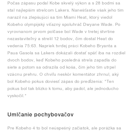
Počas zápasu podal Kobe skvelý výkon a s 28 bodmi sa
stal najlepším strelcom Lakers. Nanešťastie však jeho tím
narazil na zlepšujúci sa tím Miami Heat, ktorý viedol
Kobeho olympijský víťazný spoluhráč Dwyane Wade. Po
vyrovnanom prvom polčase bol Wade v tretej štvrtine
nezastaviteľný a strelil 12 bodov, čím dostal Heat do
vedenia 75:63. Napriek tvrdej práci Kobeho Bryanta a
Paua Gasola sa Lakers dokázali dostať späť iba na rozdiel
dvoch bodov, keď Kobeho posledná strela zapadla do
siete a potom sa odrazila od koša, čím jeho tím utrpel
vzácnu prehru. O chvíľu neskôr komentátor zhrnul, aký
bol Kobeho pokus doviesť zápas do predĺženia: "Ten
pokus bol tak blízko k tomu, aby padol, ale jednoducho
vyskočil."
Umlčanie pochybovačov
Pre Kobeho 4 to bol neúspešný začiatok, ale porážka sa