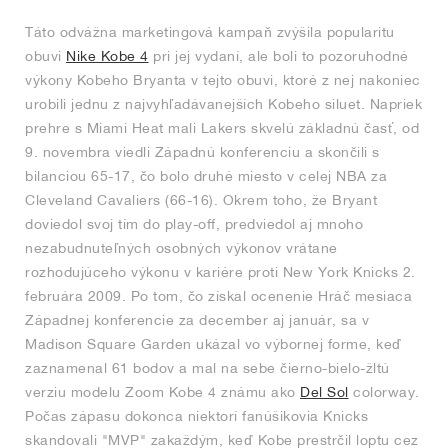
Táto odvážna marketingová kampaň zvýšila popularitu
obuvi
Nike Kobe 4
pri jej vydaní, ale boli to pozoruhodné
výkony Kobeho Bryanta v tejto obuvi, ktoré z nej nakoniec
urobili jednu z najvyhľadávanejších Kobeho siluet. Napriek
prehre s Miami Heat mali Lakers skvelú základnú časť, od
9. novembra viedli Západnú konferenciu a skončili s
bilanciou 65-17, čo bolo druhé miesto v celej NBA za
Cleveland Cavaliers (66-16). Okrem toho, že Bryant
doviedol svoj tím do play-off, predviedol aj mnoho
nezabudnuteľných osobných výkonov vrátane
rozhodujúceho výkonu v kariére proti New York Knicks 2.
februára 2009. Po tom, čo získal ocenenie Hráč mesiaca
Západnej konferencie za december aj január, sa v
Madison Square Garden ukázal vo výbornej forme, keď
zaznamenal 61 bodov a mal na sebe čierno-bielo-žltú
verziu modelu Zoom Kobe 4 známu ako
Del Sol
colorway.
Počas zápasu dokonca niektorí fanúšikovia Knicks
skandovali "MVP" zakaždým, keď Kobe prestrčil loptu cez