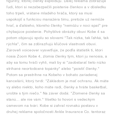
figuríny, ktorej členky explodujú. Ďalej reklama zobrazuje
ľudí, ktorí si nezabezpečili poistenie členkov a v dôsledku
toho trpeli, vrátane mladého hráča, ktorý sa musí
uspokojiť s funkciou manažéra tímu, pretože už nemôže
hrať, a ďalšieho, ktorého členky "nemôžu v noci spať" pre
chýbajúce poistenie. Pohyblivé obrázky obuvi Kobe 4 sa
potom objavujú spolu so slovami "Tak nízka, tak ľahká, tak
rýchla", čím sa zdôrazňujú kľúčové vlastnosti obuvi.
Zároveň voiceover vysvetľuje, že podľa štatistík tí, ktorí
nosia Zoom Kobe 4, zlomia členky tým, ktorí ju nenosia, a
aby sa tomu hráči vyhli, mali by si "zaobstarať tieto nízko
strihané neortodoxné topánky" alebo "poistiť členky."
Potom sa prestrihne na Kobeho v bohato zariadenej
kancelárii, ktorý tvrdí: "Základom je mať ochranu. Ak máte
vy alebo niekto, koho máte radi, členky a hráte basketbal,
urobte s tým niečo." Na záver dodá: "Zlomené členky sa
stanú... ale nie vám." Všetko to hovorí s vedeckým
úsmevom na tvári. Kobe si zahral rovnakú postavu v
druhej reklame spoločnosti Ankle Insurance Co. tentoraz