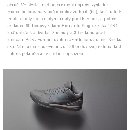
obruč. Vo štvrtej štvrtine prekonal najlepší výsledok
Michaela Jordana v počte bodov za hostí (55), keď trafil tri
trestné hody necelé štyri minúty pred koncom, a potom
prekonal 60-bodový rekord Bernarda Kinga z roku 1984,
keď dal ďalšie dva len 2 minúty a 33 sekúnd pred
koncom. Pri vytvorení nového rekordu na štadióne Knicks
skončil s takmer polovicou zo 126 bodov svojho tímu, keď
Lakers pokračovali v nádhernej sezóne.