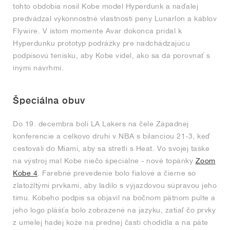
tohto obdobia nosil Kobe model Hyperdunk a naďalej
predvádzal výkonnostné vlastnosti peny Lunarlon a káblov
Flywire. V istom momente Avar dokonca pridal k
Hyperdunku prototyp podrážky pre nadchádzajúcu
podpisovú tenisku, aby Kobe videl, ako sa dá porovnať s
inými návrhmi.
Špeciálna obuv
Do 19. decembra boli LA Lakers na čele Západnej
konferencie a celkovo druhí v NBA s bilanciou 21-3, keď
cestovali do Miami, aby sa stretli s Heat. Vo svojej taške
na výstroj mal Kobe niečo špeciálne - nové topánky
Zoom
Kobe 4
. Farebné prevedenie bolo fialové a čierne so
zlatožltými prvkami, aby ladilo s výjazdovou súpravou jeho
tímu. Kobeho podpis sa objavil na bočnom pätnom pulte a
jeho logo plášťa bolo zobrazené na jazyku, zatiaľ čo prvky
z umelej hadej kože na prednej časti chodidla a na päte