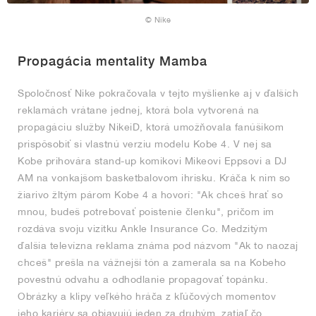
© Nike
Propagácia mentality Mamba
Spoločnosť Nike pokračovala v tejto myšlienke aj v ďalších
reklamách vrátane jednej, ktorá bola vytvorená na
propagáciu služby NikeiD, ktorá umožňovala fanúšikom
prispôsobiť si vlastnú verziu modelu Kobe 4. V nej sa
Kobe prihovára stand-up komikovi Mikeovi Eppsovi a DJ
AM na vonkajšom basketbalovom ihrisku. Kráča k nim so
žiarivo žltým párom Kobe 4 a hovorí: "Ak chceš hrať so
mnou, budeš potrebovať poistenie členku", pričom im
rozdáva svoju vizitku Ankle Insurance Co. Medzitým
ďalšia televízna reklama známa pod názvom "Ak to naozaj
chceš" prešla na vážnejší tón a zamerala sa na Kobeho
povestnú odvahu a odhodlanie propagovať topánku.
Obrázky a klipy veľkého hráča z kľúčových momentov
jeho kariéry sa objavujú jeden za druhým, zatiaľ čo