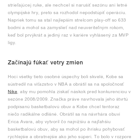
strieľajúcej ruke, ale nechcel si narušiť sezónu ani letné
olympijské hry, preto sa rozhodol nepodstúpiť operáciu.
Napriek tomu sa stal najlepším strelcom play-off so 633
bodmi a mohol sa zamyslieť nad neuveriteľným rokom,
keď bol prvýkrát a jediný raz v kariére vyhlásený za MVP
ligy.
Začínajú fúkať vetry zmien
Hoci všetky tieto osobné úspechy boli skvelé, Kobe sa
sústredil na víťazstvo v NBA a obrátil sa na spoločnosť
Nike
, aby mu pomohla získať náskok pred konkurenciou v
sezóne 2008/2009. Značka práve navrhovala jeho štvrtú
podpísanú basketbalovú obuv a Kobe chcel tentoraz
niečo radikálne odlišné. Obrátil sa na návrhára obuvi
Erica Avara, aby vytvoril čo najnižšiu a najľahšiu
basketbalovú obuv, aby sa mohol po ihrisku pohybovať
rýchlejšie a obratnejšie ako jeho súperi. To bolo v rozpore