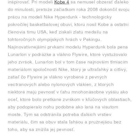
inšpirovať. Pri modeli
Kobe 4
sa nemusel obzerať ďaleko
do minulosti, pretože začiatkom roka 2008 dokončil svoju
prácu na modeli Nike Hyperdunk - technologicky
pokročilej basketbalovej obuvi, ktorú nosil Kobe a ostatní
členovia tímu USA, keď získali zlatú medailu na
tohtoročných olympijských hrách v Pekingu.
Najinovatívnejšími prvkami modelu Hyperdunk bola pena
Lunarlon v podrážke a vlákno Flywire, ktoré vystužovalo
jeho zvršok. Lunarlon bol v tom čase najnovším tlmiacim
materiálom spoločnosti Nike, ktorý je ultraľahký a citlivý,
zatiaľ čo Flywire je vlákno vyrobené z pevných
vectranových alebo nylonových vlákien, z ktorých
niektoré majú pevnosť v ťahu mnohonásobne vyššiu ako
oceľ, ktoré bolo pretkané zvrškom v kľúčových oblastiach,
aby podopieralo nohu podobne ako laná na visutom
moste. Tým sa odstránila potreba ďalších vrstiev
materiálu, čím sa obuv stala ľahšou a pružnejšou bez
toho, aby sa znížila jej pevnosť.