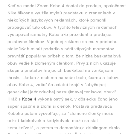
Keď sa model Zoom Kobe 4 dostal do predaja, spoločnosť
Nike šikovne využila mylnú predstavu o zraneniach v
niekoľkých jazykových reklamách, ktoré pomohli
propagovať túto obuv. V týchto televíznych reklamách
vystupoval samotný Kobe ako prezident a predajca
poisťovne členkov. V jednej reklame sa mu v priebehu
niekoľkých minút podarilo v sérii vtipných momentov
prevrátiť populárny príbeh o tom, že nízka basketbalová
obuv vedie k zlomeným členkom. Prvý z nich ukazuje
skupinu priateľov hrajúcich basketbal na vonkajšom
ihrisku. Jeden z nich má na sebe bielu, čiernu a fialovú
obuv Kobe 4, zatiaľ čo ostatní hrajú v "obyčajnej
generickej jednoduchej nezaujímavej tenisovej obuvi".
Hráč s
Kobe 4
vykoná ostrý sek, v dôsledku čoho jeho
súper spadne a zlomí si členok. Postava predavača
Kobeho potom vysvetľuje, že "zlomené členky môžu
udrieť kdekoľvek a kedykoľvek, môžu sa stať
komukoľvek", a potom to demonštruje driblingom okolo