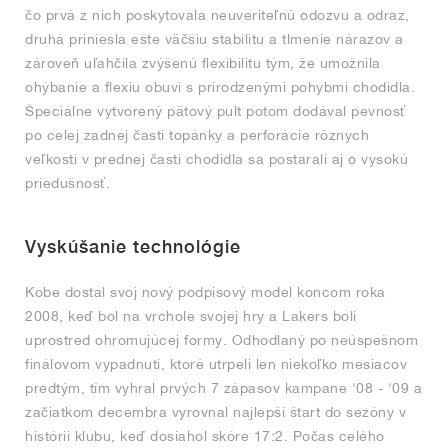
čo prvá z nich poskytovala neuveriteľnú odozvu a odraz,
druhá priniesla ešte väčšiu stabilitu a tlmenie nárazov a
zároveň uľahčila zvýšenú flexibilitu tým, že umožnila
ohýbanie a flexiu obuvi s prirodzenými pohybmi chodidla.
Špeciálne vytvorený pätový pult potom dodával pevnosť
po celej zadnej časti topánky a perforácie rôznych
veľkostí v prednej časti chodidla sa postarali aj o vysokú
priedušnosť.
Vyskúšanie technológie
Kobe dostal svoj nový podpisový model koncom roka
2008, keď bol na vrchole svojej hry a Lakers boli
uprostred ohromujúcej formy. Odhodlaný po neúspešnom
finálovom vypadnutí, ktoré utrpeli len niekoľko mesiacov
predtým, tím vyhral prvých 7 zápasov kampane '08 - '09 a
začiatkom decembra vyrovnal najlepší štart do sezóny v
histórii klubu, keď dosiahol skóre 17:2. Počas celého