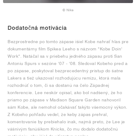
© Nike
Dodatočná motivácia
Bezprostredne po tomto zápase išiel Kobe nahrať hlas pre
dokumentárny film Spikea Leeho s názvom "Kobe Doin'
Work". Natáčal sa v priebehu jedného zápasu proti San
Antoniu Spurs v sezóne '07 - '08. Sledoval Kobeho pred a
po zápase, poskytoval bezprecedentný prístup do šatne
Lakers a tiež ukazoval rozhodujúcu remízu, ktorá mala
rozhodnúť o tom, či sa dostanú na čelo Západnej
konferencie. Lee neskôr opísal, ako bol nadšený, že ho
priamo po zápase v Madison Square Garden nahovoril
sám Kobe, ale nemohol očakávať takýto všemocný výkon.
Z Kobeho pohľadu vedel, že keby zápas prehral,
komentovanie by prebiehalo inak, najmä preto, že Lee je
vášnivým fanúšikom Knicks, čo mu dodalo dodatočnú