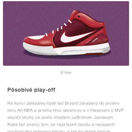
© Nike
Pôsobivé play-off
Na konci základnej časti bol Bryant zaradený do prvého
tímu All-NBA a prvého tímu obrancov a v hlasovaní o MVP
skončil druhý za oveľa mladším LeBronom Jamesom.
Kobe bol známy tým, že nepriazeň osudu a neúspech
využíval ako pohonnú hmotu, a tak ho tesne minulo