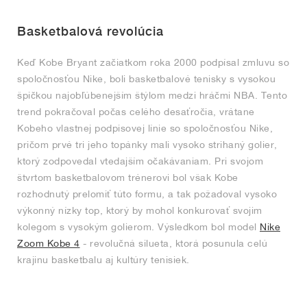
FIELD GENERAL
CRAZE
ADIRACER
MULE
471
GEL-CUMULUS 16
G.T. CUT
FORCE 58
TEKKIRA CUP
508
JORDAN
Basketbalová revolúcia
KILLSHOT 2
MOTO 2K
ITALIA
LEGACY 312
ALLERDALE
G.T. FUTURE
PS8
ALOHA SUPER
600
Keď Kobe Bryant začiatkom roka 2000 podpísal zmluvu so
TOTAL 90
PHENOMENA
FORUM
JUMPMAN JACK
2000
VERTEBRAE
808
spoločnosťou Nike, boli basketbalové tenisky s vysokou
špičkou najobľúbenejším štýlom medzi hráčmi NBA. Tento
trend pokračoval počas celého desaťročia, vrátane
AVA ROVER
1000
HAMBURG
204L
AIR MAX 95
933
Kobeho vlastnej podpisovej línie so spoločnosťou Nike,
pričom prvé tri jeho topánky mali vysoko strihaný golier,
MIND
860V2
ktorý zodpovedal vtedajším očakávaniam. Pri svojom
štvrtom basketbalovom trénerovi bol však Kobe
AIR RIFT
rozhodnutý prelomiť túto formu, a tak požadoval vysoko
výkonný nízky top, ktorý by mohol konkurovať svojim
kolegom s vysokým golierom. Výsledkom bol model
Nike
Zoom Kobe 4
- revolučná silueta, ktorá posunula celú
krajinu basketbalu aj kultúry tenisiek.