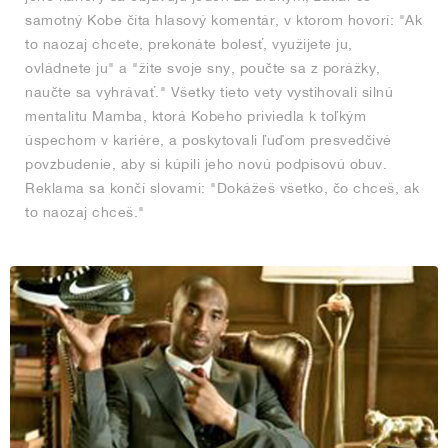
samotný Kobe číta hlasový komentár, v ktorom hovorí: "Ak
to naozaj chcete, prekonáte bolesť, využijete ju,
ovládnete ju" a "žite svoje sny, poučte sa z porážky,
naučte sa vyhrávať." Všetky tieto vety vystihovali silnú
mentalitu Mamba, ktorá Kobeho priviedla k toľkým
úspechom v kariére, a poskytovali ľuďom presvedčivé
povzbudenie, aby si kúpili jeho novú podpisovú obuv.
Reklama sa končí slovami: "Dokážeš všetko, čo chceš, ak
to naozaj chceš."