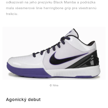
odkazovali na jeho prezývku Black Mamba a podrážka
mala všesmerové línie herringbone grip pre všestrannú
trakciu.
© Nike
Agonický debut