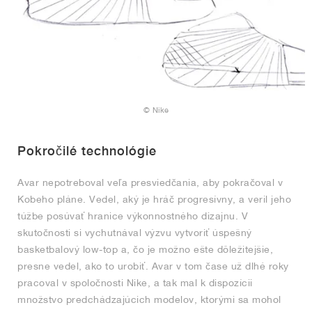
© Nike
Pokročilé technológie
Avar nepotreboval veľa presviedčania, aby pokračoval v
Kobeho pláne. Vedel, aký je hráč progresívny, a veril jeho
túžbe posúvať hranice výkonnostného dizajnu. V
skutočnosti si vychutnával výzvu vytvoriť úspešný
basketbalový low-top a, čo je možno ešte dôležitejšie,
presne vedel, ako to urobiť. Avar v tom čase už dlhé roky
pracoval v spoločnosti Nike, a tak mal k dispozícii
množstvo predchádzajúcich modelov, ktorými sa mohol