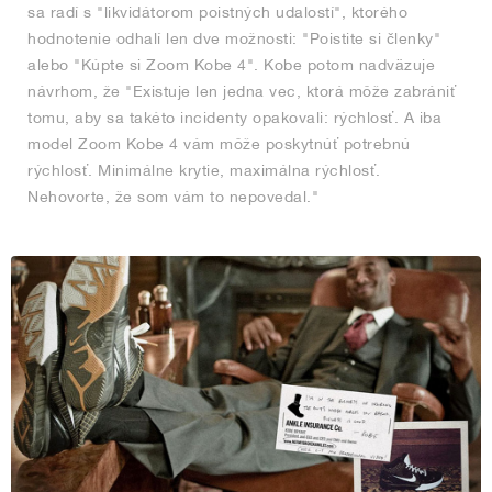
sa radí s "likvidátorom poistných udalostí", ktorého
hodnotenie odhalí len dve možnosti: "Poistite si členky"
alebo "Kúpte si Zoom Kobe 4". Kobe potom nadväzuje
návrhom, že "Existuje len jedna vec, ktorá môže zabrániť
tomu, aby sa takéto incidenty opakovali: rýchlosť. A iba
model Zoom Kobe 4 vám môže poskytnúť potrebnú
rýchlosť. Minimálne krytie, maximálna rýchlosť.
Nehovorte, že som vám to nepovedal."