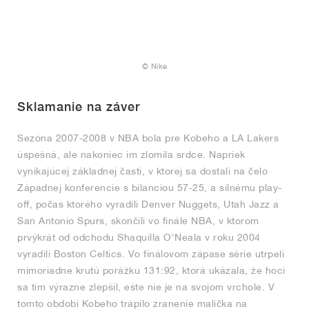
© Nike
Sklamanie na záver
Sezóna 2007-2008 v NBA bola pre Kobeho a LA Lakers
úspešná, ale nakoniec im zlomila srdce. Napriek
vynikajúcej základnej časti, v ktorej sa dostali na čelo
Západnej konferencie s bilanciou 57-25, a silnému play-
off, počas ktorého vyradili Denver Nuggets, Utah Jazz a
San Antonio Spurs, skončili vo finále NBA, v ktorom
prvýkrát od odchodu Shaquilla O'Neala v roku 2004
vyradili Boston Celtics. Vo finálovom zápase série utrpeli
mimoriadne krutú porážku 131:92, ktorá ukázala, že hoci
sa tím výrazne zlepšil, ešte nie je na svojom vrchole. V
tomto období Kobeho trápilo zranenie malíčka na