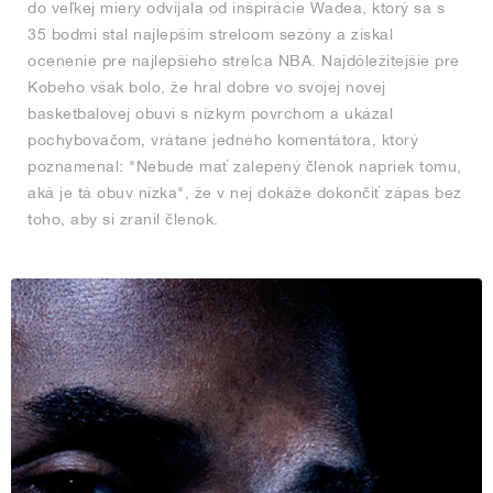
do veľkej miery odvíjala od inšpirácie Wadea, ktorý sa s
35 bodmi stal najlepším strelcom sezóny a získal
ocenenie pre najlepšieho strelca NBA. Najdôležitejšie pre
Kobeho však bolo, že hral dobre vo svojej novej
basketbalovej obuvi s nízkym povrchom a ukázal
pochybovačom, vrátane jedného komentátora, ktorý
poznamenal: "Nebude mať zalepený členok napriek tomu,
aká je tá obuv nízka", že v nej dokáže dokončiť zápas bez
toho, aby si zranil členok.