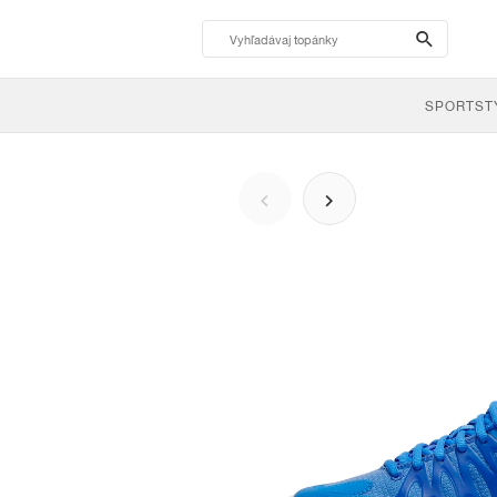
search-
btn
SPORTST