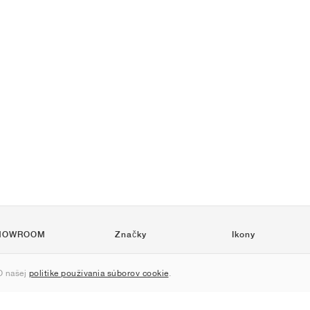
HOWROOM
Značky
Ikony
Nike
Air Force 1
 našej
politike používania súborov cookie
.
Jordan
Jordan 1
adidas
Dunk