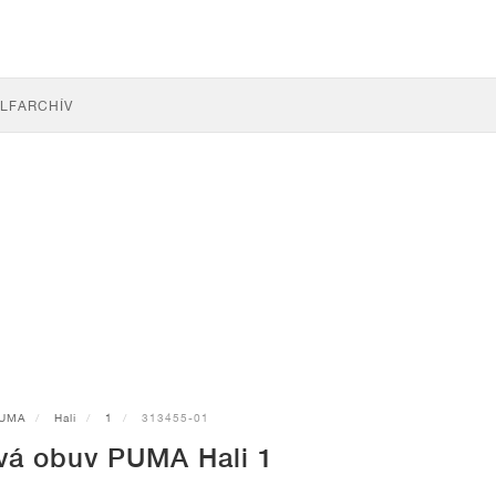
LF
ARCHÍV
UMA
Hali
1
313455-01
vá obuv PUMA Hali 1