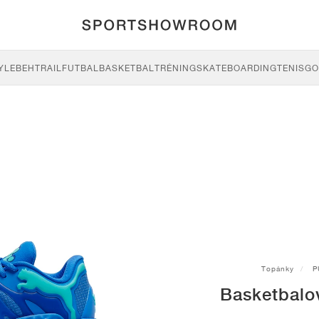
YLE
BEH
TRAIL
FUTBAL
BASKETBAL
TRÉNING
SKATEBOARDING
TENIS
GO
Topánky
P
Basketbalo